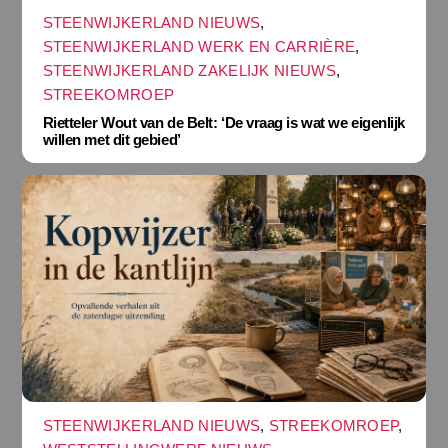
STEENWIJKERLAND NIEUWS
,
STEENWIJKERLAND WERK EN CARRIÈRE
,
STEENWIJKERLAND ZAKELIJK NIEUWS
,
STREEKOMROEP
Rietteler Wout van de Belt: ‘De vraag is wat we eigenlijk
willen met dit gebied’
STEENWIJKERLAND NIEUWS
,
STREEKOMROEP
,