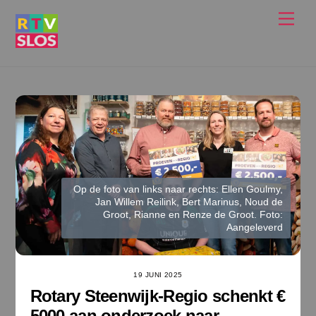
Ga
Men
naar
de
inhoud
Op de foto van links naar rechts: Ellen Goulmy,
Jan Willem Reilink, Bert Marinus, Noud de
Groot, Rianne en Renze de Groot. Foto:
Aangeleverd
19 JUNI 2025
Rotary Steenwijk-Regio schenkt €
5000 aan onderzoek naar