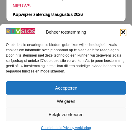
NIEUWS
Kopwijzer zaterdag 8 augustus 2026
Beheer toestemming
Om de beste ervaringen te bieden, gebruiken wij technologieën zoals
cookies om informatie over je apparaat op te slaan en/of te raadplegen.
Terug
Door in te stemmen met deze technologieën kunnen wij gegevens zoals
naar
boven
surfgedrag of unieke ID's op deze site verwerken. Als je geen toestemming
geeft of uw toestemming intrekt, kan dit een nadelige invloed hebben op
RTV SLOS
bepaalde functies en mogelijkheden.
Colofon
Klachten
Privacy verklaring
Disclaimer
Accepteren
Voorwaarden WiFi
RTV SLOS ANBI
Contact
Cookiebeleid (EU)
Terms and Conditions
Weigeren
©
RTV SLOS
2026
Bekijk voorkeuren
All Rights Reserved.
Designed by Dirk Brans
Cookiebeleid
Privacy verklaring