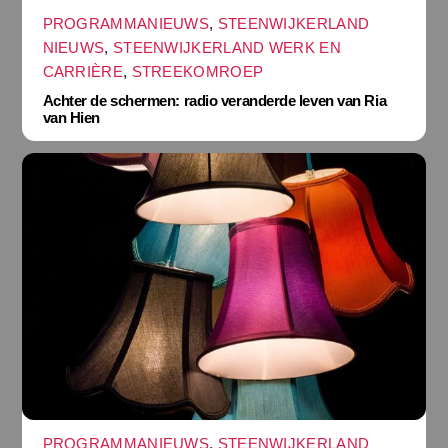
PROGRAMMANIEUWS
,
STEENWIJKERLAND
NIEUWS
,
STEENWIJKERLAND WERK EN
CARRIÈRE
,
STREEKOMROEP
Achter de schermen: radio veranderde leven van Ria
van Hien
PROGRAMMANIEUWS
,
STEENWIJKERLAND