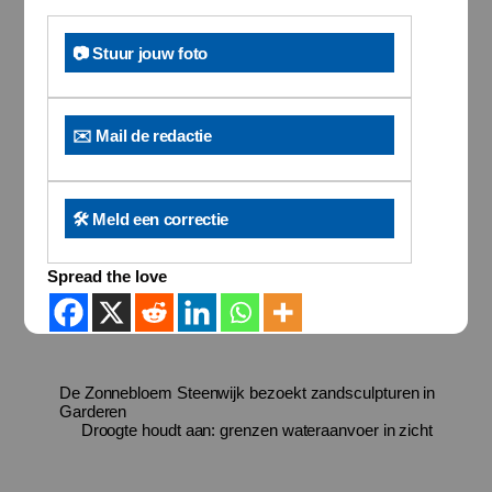
📷 Stuur jouw foto
✉️ Mail de redactie
🛠️ Meld een correctie
Spread the love
De Zonnebloem Steenwijk bezoekt zandsculpturen in
Garderen
Droogte houdt aan: grenzen wateraanvoer in zicht