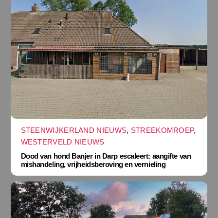
STEENWIJKERLAND NIEUWS
,
STREEKOMROEP
,
WESTERVELD NIEUWS
Dood van hond Banjer in Darp escaleert: aangifte van
mishandeling, vrijheidsberoving en vernieling