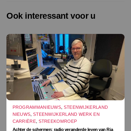
Ook interessant voor u
PROGRAMMANIEUWS
,
STEENWIJKERLAND
NIEUWS
,
STEENWIJKERLAND WERK EN
CARRIÈRE
,
STREEKOMROEP
Achter de schermen: radio veranderde leven van Ria