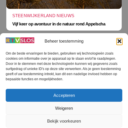
STEENWIJKERLAND NIEUWS
Vijf keer op avontuur in de natuur rond Appelscha
Beheer toestemming
Om de beste ervaringen te bieden, gebruiken wij technologieën zoals
cookies om informatie over je apparaat op te slaan en/of te raadplegen.
Terug
Door in te stemmen met deze technologieën kunnen wij gegevens zoals
naar
boven
surfgedrag of unieke ID's op deze site verwerken. Als je geen toestemming
geeft of uw toestemming intrekt, kan dit een nadelige invloed hebben op
RTV SLOS
bepaalde functies en mogelijkheden.
Colofon
Klachten
Privacy verklaring
Disclaimer
Accepteren
Voorwaarden WiFi
RTV SLOS ANBI
Contact
Cookiebeleid (EU)
Terms and Conditions
Weigeren
©
RTV SLOS
2026
Bekijk voorkeuren
All Rights Reserved.
Designed by Dirk Brans