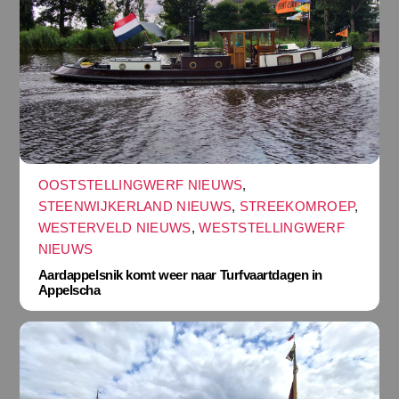
OOSTSTELLINGWERF NIEUWS
,
STEENWIJKERLAND NIEUWS
,
STREEKOMROEP
,
WESTERVELD NIEUWS
,
WESTSTELLINGWERF
NIEUWS
Aardappelsnik komt weer naar Turfvaartdagen in
Appelscha