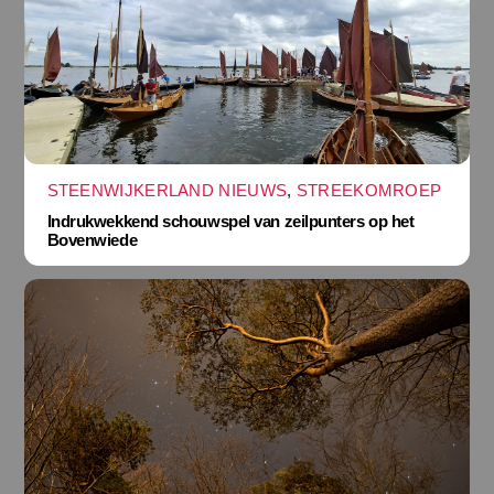
STEENWIJKERLAND NIEUWS
,
STREEKOMROEP
Indrukwekkend schouwspel van zeilpunters op het
Bovenwiede