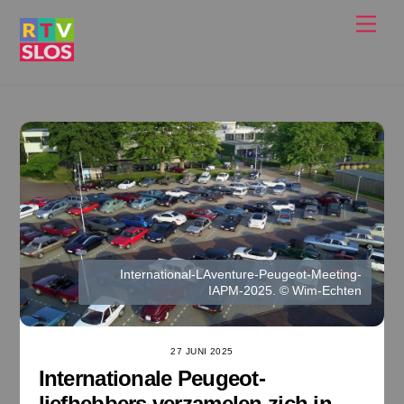
Ga
Men
naar
de
inhoud
International-LAventure-Peugeot-Meeting-
IAPM-2025. © Wim-Echten
27 JUNI 2025
Internationale Peugeot-
liefhebbers verzamelen zich in