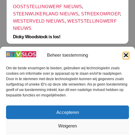
OOSTSTELLINGWERF NIEUWS
,
STEENWIJKERLAND NIEUWS
,
STREEKOMROEP
,
WESTERVELD NIEUWS
,
WESTSTELLINGWERF
NIEUWS
Dicky Woodstock is los!
Beheer toestemming
Om de beste ervaringen te bieden, gebruiken wij technologieën zoals
cookies om informatie over je apparaat op te slaan en/of te raadplegen.
Terug
Door in te stemmen met deze technologieën kunnen wij gegevens zoals
naar
boven
surfgedrag of unieke ID's op deze site verwerken. Als je geen toestemming
geeft of uw toestemming intrekt, kan dit een nadelige invloed hebben op
RTV SLOS
bepaalde functies en mogelijkheden.
Colofon
Klachten
Privacy verklaring
Disclaimer
Accepteren
Voorwaarden WiFi
RTV SLOS ANBI
Contact
Cookiebeleid (EU)
Terms and Conditions
Weigeren
©
RTV SLOS
2026