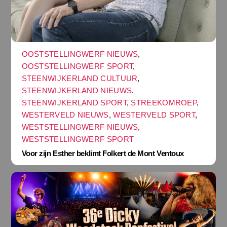
OOSTSTELLINGWERF NIEUWS
,
OOSTSTELLINGWERF SPORT
,
STEENWIJKERLAND CULTUUR
,
STEENWIJKERLAND NIEUWS
,
STEENWIJKERLAND SPORT
,
STREEKOMROEP
,
WESTERVELD NIEUWS
,
WESTERVELD SPORT
,
WESTSTELLINGWERF NIEUWS
,
WESTSTELLINGWERF SPORT
Voor zijn Esther beklimt Folkert de Mont Ventoux