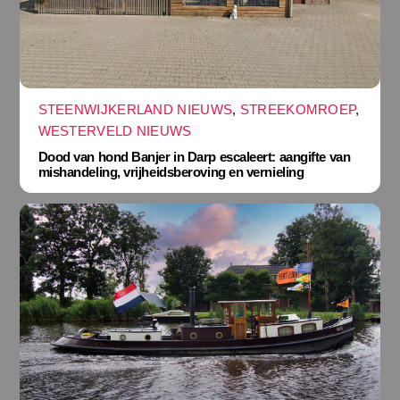
STEENWIJKERLAND NIEUWS
,
STREEKOMROEP
,
WESTERVELD NIEUWS
Dood van hond Banjer in Darp escaleert: aangifte van
mishandeling, vrijheidsberoving en vernieling