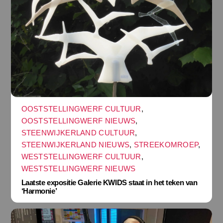
OOSTSTELLINGWERF CULTUUR
,
OOSTSTELLINGWERF NIEUWS
,
STEENWIJKERLAND CULTUUR
,
STEENWIJKERLAND NIEUWS
,
STREEKOMROEP
,
WESTSTELLINGWERF CULTUUR
,
WESTSTELLINGWERF NIEUWS
Laatste expositie Galerie KWIDS staat in het teken van
‘Harmonie’