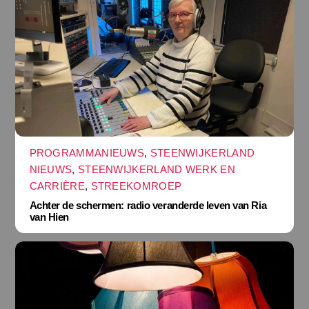
PROGRAMMANIEUWS
,
STEENWIJKERLAND
NIEUWS
,
STEENWIJKERLAND WERK EN
CARRIÈRE
,
STREEKOMROEP
Achter de schermen: radio veranderde leven van Ria
van Hien