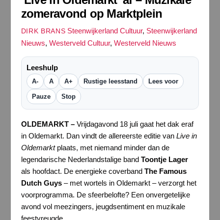
zomeravond op Marktplein
Steenwijkerland Cultuur
,
Steenwijkerland
DIRK BRANS
Nieuws
,
Westerveld Cultuur
,
Westerveld Nieuws
Leeshulp
A-
A
A+
Rustige leesstand
Lees voor
Pauze
Stop
OLDEMARKT –
Vrijdagavond 18 juli gaat het dak eraf
in Oldemarkt. Dan vindt de allereerste editie van
Live in
Oldemarkt
plaats, met niemand minder dan de
legendarische Nederlandstalige band
Toontje Lager
als hoofdact. De energieke coverband
The Famous
Dutch Guys
– met wortels in Oldemarkt – verzorgt het
voorprogramma. De sfeerbelofte? Een onvergetelijke
avond vol meezingers, jeugdsentiment en muzikale
feestvreugde.