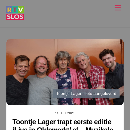
Ga
Men
naar
de
inhoud
Toontje Lager - foto aangeleverd
11 JULI 2025
Toontje Lager trapt eerste editie
‘Live in Oldemarkt’ af – Muzikale