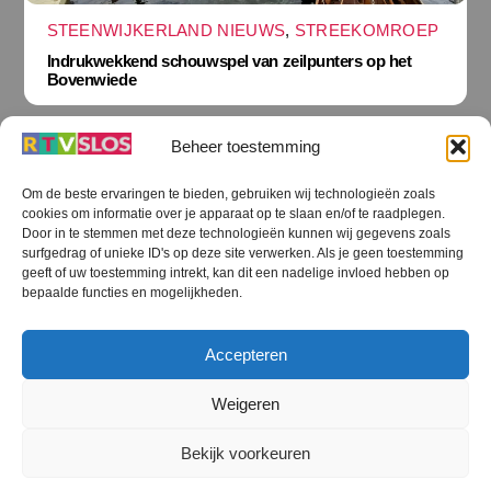
STEENWIJKERLAND NIEUWS
,
STREEKOMROEP
Indrukwekkend schouwspel van zeilpunters op het
Bovenwiede
Beheer toestemming
Om de beste ervaringen te bieden, gebruiken wij technologieën zoals
cookies om informatie over je apparaat op te slaan en/of te raadplegen.
Terug
Door in te stemmen met deze technologieën kunnen wij gegevens zoals
naar
boven
surfgedrag of unieke ID's op deze site verwerken. Als je geen toestemming
geeft of uw toestemming intrekt, kan dit een nadelige invloed hebben op
RTV SLOS
bepaalde functies en mogelijkheden.
Colofon
Klachten
Privacy verklaring
Disclaimer
Accepteren
Voorwaarden WiFi
RTV SLOS ANBI
Contact
Cookiebeleid (EU)
Terms and Conditions
Weigeren
©
RTV SLOS
2026
Bekijk voorkeuren
All Rights Reserved.
Designed by Dirk Brans