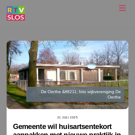
Ga
Men
naar
de
inhoud
De Oerthe &#8211; foto wijkvereniging De
Oerthe
21 JULI 2025
Gemeente wil huisartsentekort
aanpakken met nieuwe praktijk in