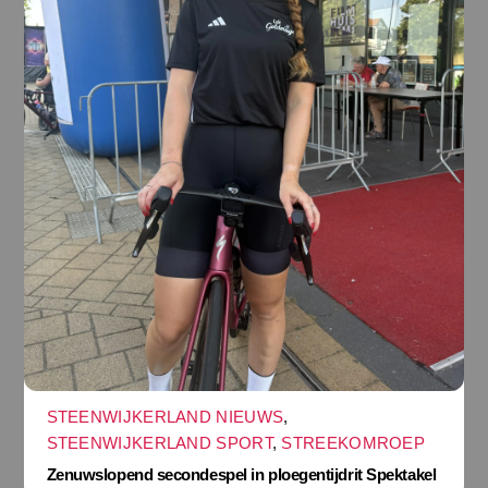
STEENWIJKERLAND NIEUWS
,
STEENWIJKERLAND SPORT
,
STREEKOMROEP
Zenuwslopend secondespel in ploegentijdrit Spektakel