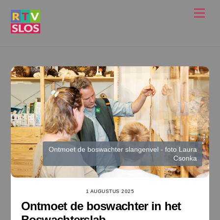
Ga
Men
naar
de
inhoud
Ontmoet de boswachter slangenvel - foto Laura
Csonka
1 AUGUSTUS 2025
Ontmoet de boswachter in het
Boswachterslab