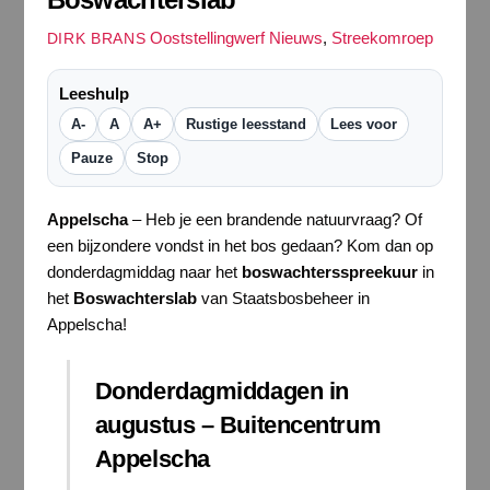
Ooststellingwerf Nieuws
,
Streekomroep
DIRK BRANS
Leeshulp
A-
A
A+
Rustige leesstand
Lees voor
Pauze
Stop
Appelscha
– Heb je een brandende natuurvraag? Of
een bijzondere vondst in het bos gedaan? Kom dan op
donderdagmiddag naar het
boswachtersspreekuur
in
het
Boswachterslab
van Staatsbosbeheer in
Appelscha!
Donderdagmiddagen in
augustus – Buitencentrum
Appelscha