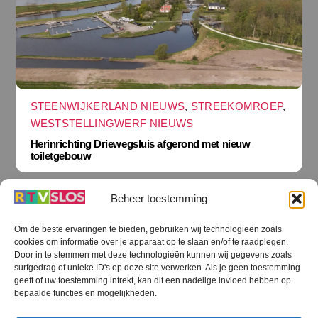
STEENWIJKERLAND NIEUWS
,
STREEKOMROEP
,
WESTSTELLINGWERF NIEUWS
Herinrichting Driewegsluis afgerond met nieuw
toiletgebouw
Beheer toestemming
Om de beste ervaringen te bieden, gebruiken wij technologieën zoals
cookies om informatie over je apparaat op te slaan en/of te raadplegen.
Terug
Door in te stemmen met deze technologieën kunnen wij gegevens zoals
naar
boven
surfgedrag of unieke ID's op deze site verwerken. Als je geen toestemming
geeft of uw toestemming intrekt, kan dit een nadelige invloed hebben op
RTV SLOS
bepaalde functies en mogelijkheden.