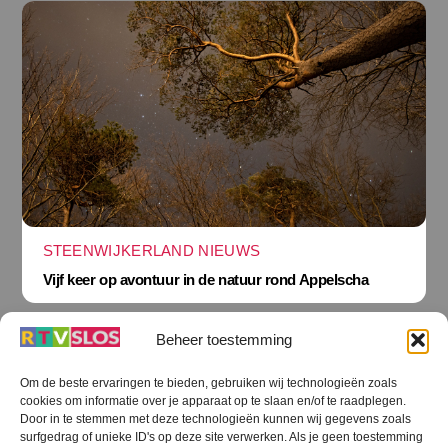
STEENWIJKERLAND NIEUWS
Vijf keer op avontuur in de natuur rond Appelscha
Beheer toestemming
Om de beste ervaringen te bieden, gebruiken wij technologieën zoals
cookies om informatie over je apparaat op te slaan en/of te raadplegen.
Terug
Door in te stemmen met deze technologieën kunnen wij gegevens zoals
naar
boven
surfgedrag of unieke ID's op deze site verwerken. Als je geen toestemming