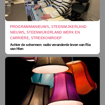
PROGRAMMANIEUWS
,
STEENWIJKERLAND
NIEUWS
,
STEENWIJKERLAND WERK EN
CARRIÈRE
,
STREEKOMROEP
Achter de schermen: radio veranderde leven van Ria
van Hien