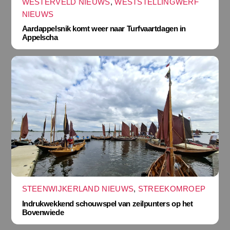
WESTERVELD NIEUWS
,
WESTSTELLINGWERF
NIEUWS
Aardappelsnik komt weer naar Turfvaartdagen in
Appelscha
STEENWIJKERLAND NIEUWS
,
STREEKOMROEP
Indrukwekkend schouwspel van zeilpunters op het
Bovenwiede