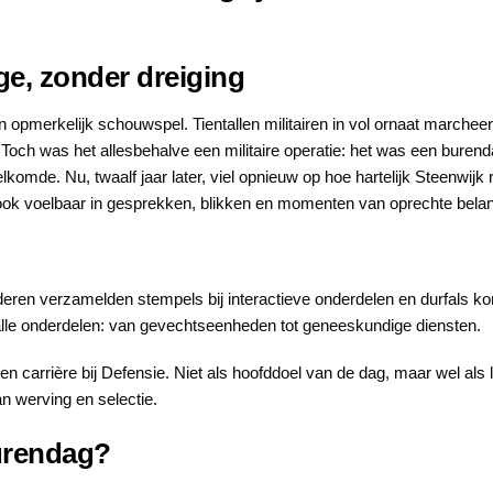
ge, zonder dreiging
en opmerkelijk schouwspel
. Tientallen militairen in vol ornaat marche
Toch was het allesbehalve een militaire operatie: het was een burenda
lkomde. Nu, twaalf jaar later, viel opnieuw op hoe hartelijk Steenwijk
ook voelbaar in gesprekken, blikken en momenten van oprechte belang
eren verzamelden stempels bij interactieve onderdelen en durfals kon
alle onderdelen: van gevechtseenheden tot geneeskundige diensten.
een carrière bij Defensie. Niet als hoofddoel van de dag, maar wel al
n werving en selectie.
urendag?