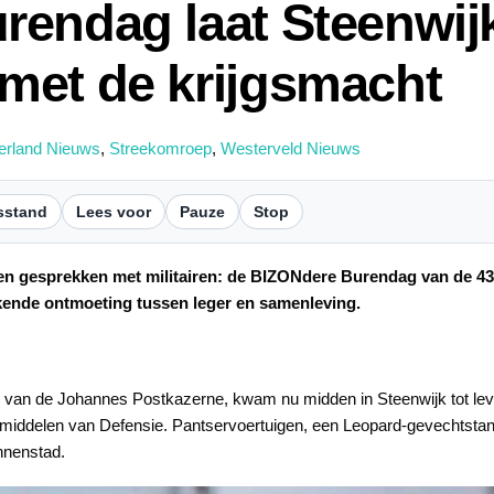
rendag laat Steenwij
met de krijgsmacht
erland Nieuws
,
Streekomroep
,
Westerveld Nieuws
sstand
Lees voor
Pauze
Stop
pen gesprekken met militairen: de BIZONdere Burendag van de 
ende ontmoeting tussen leger en samenleving.
n van de Johannes Postkazerne, kwam nu midden in Steenwijk tot leve
ddelen van Defensie. Pantservoertuigen, een Leopard-gevechtstank
innenstad.