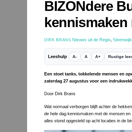
BIZONdere Bu
kennismaken 
Nieuws uit de Regio
,
Steenwijk
DIRK BRANS
Leeshulp
A-
A
A+
Rustige lee
Een stoet tanks, tokkelende mensen en o
zaterdag 27 augustus voor een indrukwekk
Door Dirk Brans
Wat normaal verborgen blijft achter de hekke
de hele dag kennismaken met de mensen en mi
alles stond opgesteld op acht locaties in de b