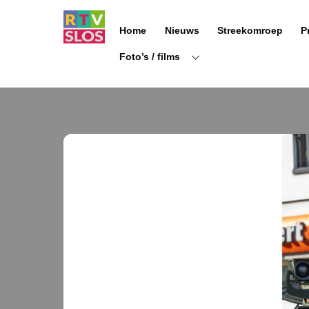
Ga
naar
Home
Nieuws
Streekomroep
P
de
inhoud
Foto’s / films