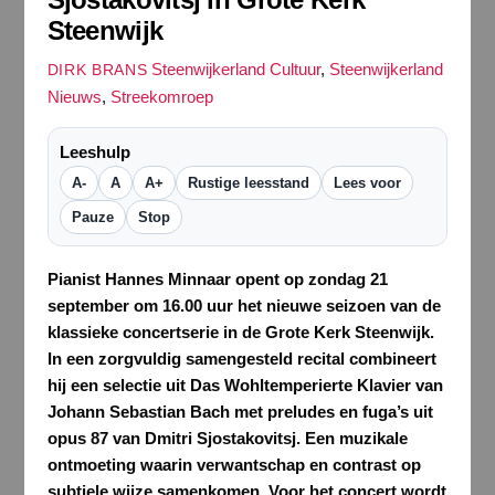
Steenwijk
Steenwijkerland Cultuur
,
Steenwijkerland
DIRK BRANS
Nieuws
,
Streekomroep
Leeshulp
A-
A
A+
Rustige leesstand
Lees voor
Pauze
Stop
Pianist Hannes Minnaar opent op zondag 21
september om 16.00 uur het nieuwe seizoen van de
klassieke concertserie in de Grote Kerk Steenwijk.
In een zorgvuldig samengesteld recital combineert
hij een selectie uit Das Wohltemperierte Klavier van
Johann Sebastian Bach met preludes en fuga’s uit
opus 87 van Dmitri Sjostakovitsj. Een muzikale
ontmoeting waarin verwantschap en contrast op
subtiele wijze samenkomen. Voor het concert wordt