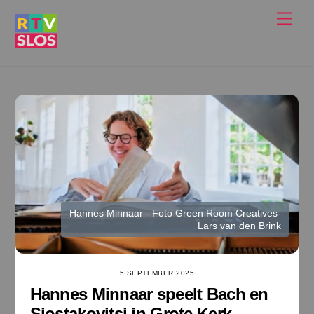
Ga
Men
naar
de
inhoud
Hannes Minnaar - Foto Green Room Creatives-
Lars van den Brink
5 SEPTEMBER 2025
Hannes Minnaar speelt Bach en
Sjostakovitsj in Grote Kerk