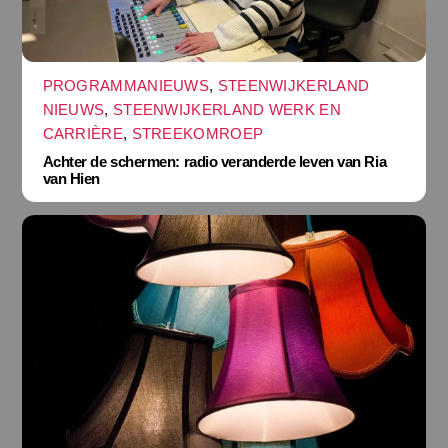
PROGRAMMANIEUWS
,
STEENWIJKERLAND
NIEUWS
,
STEENWIJKERLAND WERK EN
CARRIÈRE
,
STREEKOMROEP
Achter de schermen: radio veranderde leven van Ria
van Hien