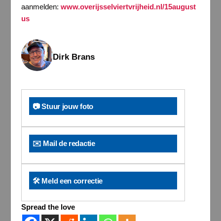
aanmelden:
www.overijsselviertvrijheid.nl/15august
us
Dirk Brans
📷 Stuur jouw foto
✉️ Mail de redactie
🛠️ Meld een correctie
Spread the love