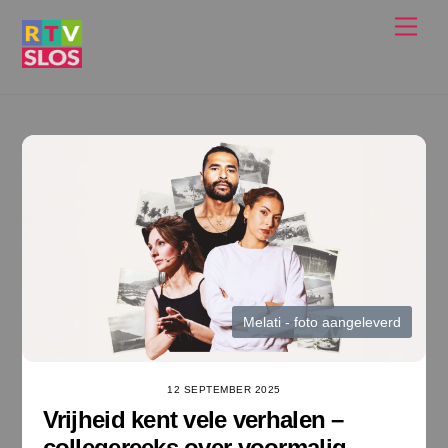
Ga
Men
naar
de
inhoud
Melati - foto aangeleverd
12 SEPTEMBER 2025
Vrijheid kent vele verhalen –
collegereeks over voormalig