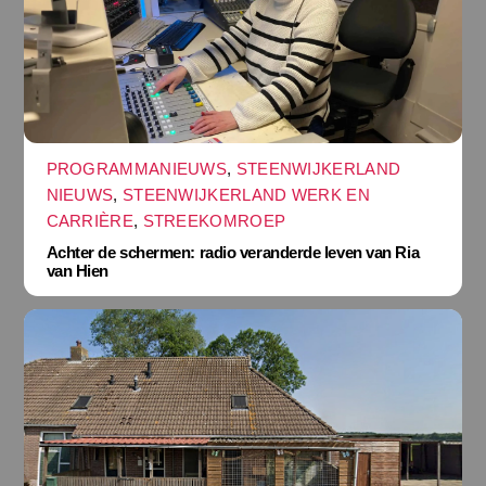
PROGRAMMANIEUWS
,
STEENWIJKERLAND
NIEUWS
,
STEENWIJKERLAND WERK EN
CARRIÈRE
,
STREEKOMROEP
Achter de schermen: radio veranderde leven van Ria
van Hien