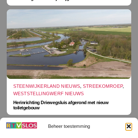
STEENWIJKERLAND NIEUWS
,
STREEKOMROEP
,
WESTSTELLINGWERF NIEUWS
Herinrichting Driewegsluis afgerond met nieuw
toiletgebouw
Beheer toestemming