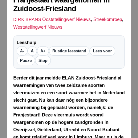
Zuidoost-Friesland
Ooststellingwerf Nieuws
,
Streekomroep
,
DIRK BRANS
Weststellingwerf Nieuws
Leeshulp
A-
A
A+
Rustige leesstand
Lees voor
Pauze
Stop
Eerder dit jaar meldde ELAN Zuidoost-Friesland al
waarnemingen van twee zeldzame soorten
vleermuizen en een soort waarmee het in Nederland
slecht gaat. Nu kan daar nóg een bijzondere
waarneming bij geplaatst worden, namelijk: de
Franjestaart! Deze vleermuis wordt vooral
waargenomen op de hogere zandgronden in
Overijssel, Gelderland, Utrecht en Noord-Brabant
en komt relatief veel voor in Limburg. Maar nu is de