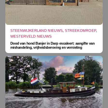
STEENWIJKERLAND NIEUWS
,
STREEKOMROEP
,
WESTERVELD NIEUWS
Dood van hond Banjer in Darp escaleert: aangifte van
mishandeling, vrijheidsberoving en vernieling