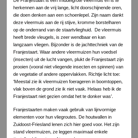
De Franjestaart is een middelgrote vleermuis en is te
herkennen aan de vrij lange, licht doorschijnende oren,
die doen denken aan een schoenlepel. Zijn naam dankt
deze vleermuis aan de rij stijve, kromme borstelharen
op de onderrand van de staartvlieghuid. De vleermuis
heeft brede vleugels, is zeer wendbaar en kan
langzaam vliegen. Bijzonder is de jachttechniek van de
Franjestaart. Waar andere vleermuizen hun voedsel
(insecten) uit de lucht vangen, plukt de Franjestaart zijn
prooien (vooral niet vliegende insecten en spinnen) van
de vegetatie of andere oppervlakken. Richtje licht toe:
‘Meestal zie ik vleermuizen foerageren in boomtoppen,
vlak boven de grond zie ik niet vaak. Helaas heb ik de
Franjestaart niet gezien omdat het te donker was’.
Franjestaarten maken vaak gebruik van lijnvormige
elementen voor hun vliegroutes. De houtwallen in
Zuidoost-Friesland lenen zich hier goed voor. Het zijn
stand vleermuizen, ze leggen maximaal enkele