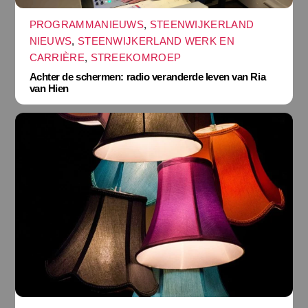
PROGRAMMANIEUWS
,
STEENWIJKERLAND
NIEUWS
,
STEENWIJKERLAND WERK EN
CARRIÈRE
,
STREEKOMROEP
Achter de schermen: radio veranderde leven van Ria
van Hien