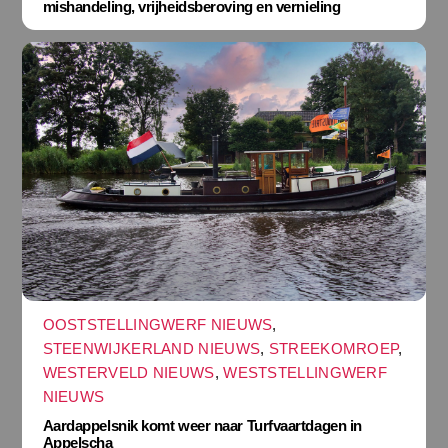
mishandeling, vrijheidsberoving en vernieling
OOSTSTELLINGWERF NIEUWS
,
STEENWIJKERLAND NIEUWS
,
STREEKOMROEP
,
WESTERVELD NIEUWS
,
WESTSTELLINGWERF
NIEUWS
Aardappelsnik komt weer naar Turfvaartdagen in
Appelscha