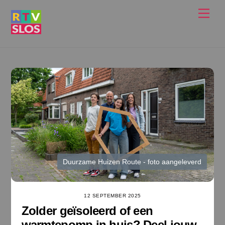
Ga
Men
naar
de
inhoud
Duurzame Huizen Route - foto aangeleverd
12 SEPTEMBER 2025
Zolder geïsoleerd of een
warmtepomp in huis? Deel jouw