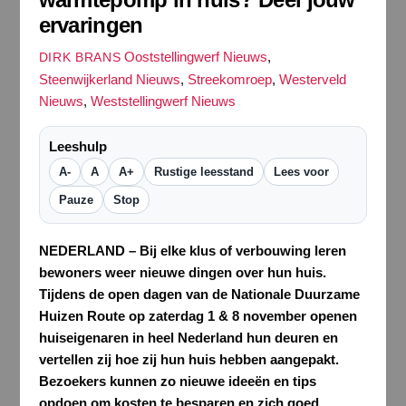
ervaringen
Ooststellingwerf Nieuws
,
DIRK BRANS
Steenwijkerland Nieuws
,
Streekomroep
,
Westerveld
Nieuws
,
Weststellingwerf Nieuws
Leeshulp
A-
A
A+
Rustige leesstand
Lees voor
Pauze
Stop
NEDERLAND – Bij elke klus of verbouwing leren
bewoners weer nieuwe dingen over hun huis.
Tijdens de open dagen van de Nationale Duurzame
Huizen Route op zaterdag 1 & 8 november openen
huiseigenaren in heel Nederland hun deuren en
vertellen zij hoe zij hun huis hebben aangepakt.
Bezoekers kunnen zo nieuwe ideeën en tips
opdoen om kosten te besparen en zich goed