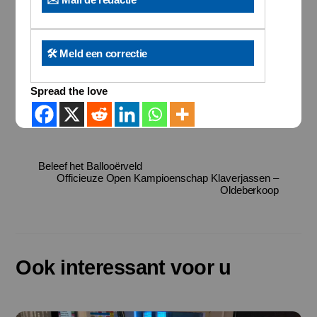
🛠️ Meld een correctie
Spread the love
Beleef het Ballooërveld
Officieuze Open Kampioenschap Klaverjassen –
Oldeberkoop
Ook interessant voor u