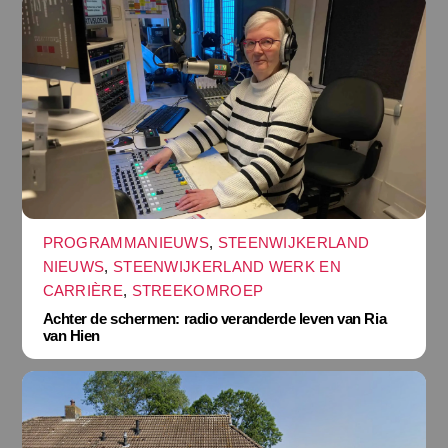
PROGRAMMANIEUWS
,
STEENWIJKERLAND
NIEUWS
,
STEENWIJKERLAND WERK EN
CARRIÈRE
,
STREEKOMROEP
Achter de schermen: radio veranderde leven van Ria
van Hien