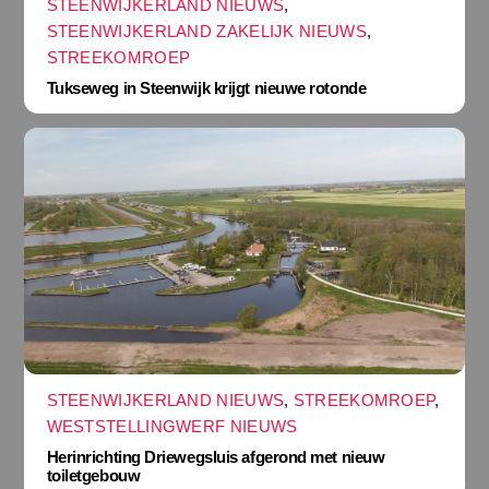
STEENWIJKERLAND NIEUWS
,
STEENWIJKERLAND ZAKELIJK NIEUWS
,
STREEKOMROEP
Tukseweg in Steenwijk krijgt nieuwe rotonde
STEENWIJKERLAND NIEUWS
,
STREEKOMROEP
,
WESTSTELLINGWERF NIEUWS
Herinrichting Driewegsluis afgerond met nieuw
toiletgebouw