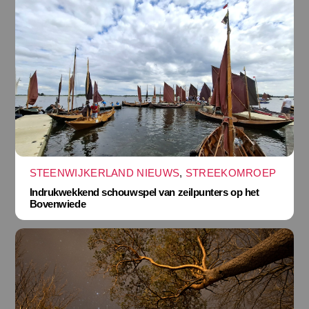
STEENWIJKERLAND NIEUWS
,
STREEKOMROEP
Indrukwekkend schouwspel van zeilpunters op het
Bovenwiede