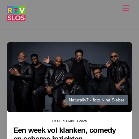
Ga
Men
naar
de
inhoud
Naturally7 - foto Nina Sieber
19 SEPTEMBER 2025
Een week vol klanken, comedy
en scherpe inzichten