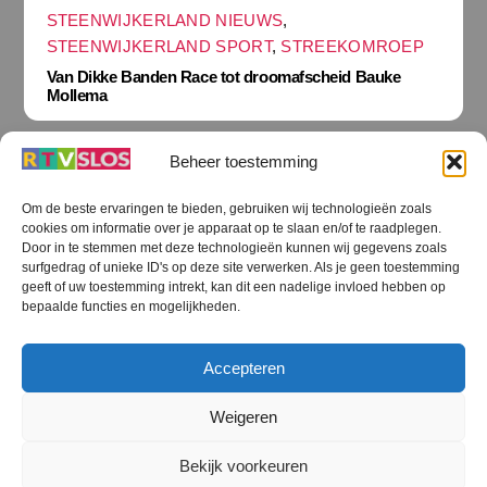
STEENWIJKERLAND NIEUWS
,
STEENWIJKERLAND SPORT
,
STREEKOMROEP
Van Dikke Banden Race tot droomafscheid Bauke
Mollema
Beheer toestemming
Om de beste ervaringen te bieden, gebruiken wij technologieën zoals
cookies om informatie over je apparaat op te slaan en/of te raadplegen.
Terug
Door in te stemmen met deze technologieën kunnen wij gegevens zoals
naar
boven
surfgedrag of unieke ID's op deze site verwerken. Als je geen toestemming
geeft of uw toestemming intrekt, kan dit een nadelige invloed hebben op
RTV SLOS
bepaalde functies en mogelijkheden.
Colofon
Klachten
Privacy verklaring
Disclaimer
Accepteren
Voorwaarden WiFi
RTV SLOS ANBI
Contact
Cookiebeleid (EU)
Terms and Conditions
Weigeren
©
RTV SLOS
2026
Bekijk voorkeuren
All Rights Reserved.