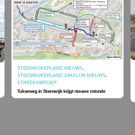
STEENWIJKERLAND NIEUWS
,
STEENWIJKERLAND ZAKELIJK NIEUWS
,
STREEKOMROEP
Tukseweg in Steenwijk krijgt nieuwe rotonde