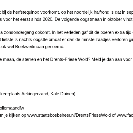
 bij de herfstequinox voorkomt, op het noordelijk halfrond is dat in 
t is voor het eerst sinds 2020. De volgende oogstmaan in oktober vindt
zonsondergang opkomt. In het verleden gaf dit de boeren extra tijd 
liefste ’s nachts oogstte omdat er dan de minste zaadjes verloren gi
e ook wel Boekweitmaan genoemd.
de maan, de sterren en het Drents-Friese Wold? Meld je dan aan voo
keerplaats Aekingerzand, Kale Duinen)
vollemaandfw
n kun je kijken op www.staatsbosbeheer.nl/DrentsFrieseWold of www.