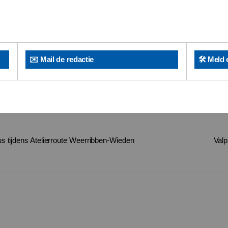
✉️ Mail de redactie
🛠️ Meld 
us tijdens Atelierroute Weerribben-Wieden
Valp