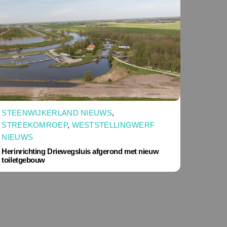
STEENWIJKERLAND NIEUWS
,
STREEKOMROEP
,
WESTSTELLINGWERF
NIEUWS
Herinrichting Driewegsluis afgerond met nieuw
toiletgebouw