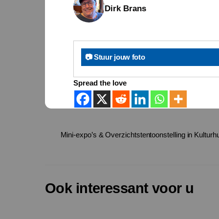
Dirk Brans
📷 Stuur jouw foto
Spread the love
Mini-expo’s & Overzichtstentoonstelling in Kulturh
Ook interessant voor u