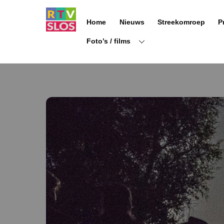
Ga
naar
Home
Nieuws
Streekomroep
P
de
inhoud
Foto’s / films