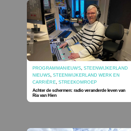
PROGRAMMANIEUWS
,
STEENWIJKERLAND
NIEUWS
,
STEENWIJKERLAND WERK EN
CARRIÈRE
,
STREEKOMROEP
Achter de schermen: radio veranderde leven van
Ria van Hien