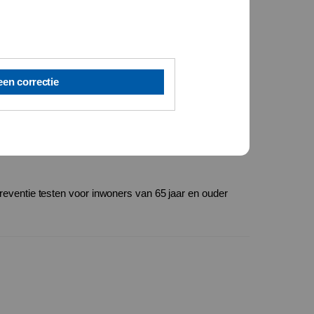
een correctie
reventie testen voor inwoners van 65 jaar en ouder