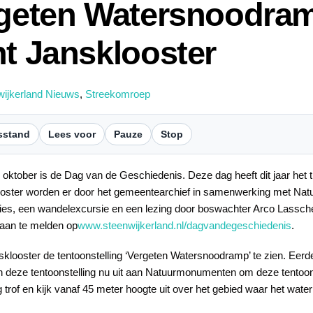
rgeten Watersnoodram
nt Jansklooster
wijkerland Nieuws
,
Streekomroep
sstand
Lees voor
Pauze
Stop
oktober is de Dag van de Geschiedenis. Deze dag heeft dit jaar het t
oster worden er door het gemeentearchief in samenwerking met Nat
sies, een wandelexcursie en een lezing door boswachter Arco Lassche
e aan te melden op
www.steenwijkerland.nl/dagvandegeschiedenis
.
sklooster de tentoonstelling ‘Vergeten Watersnoodramp’ te zien. Eerder
 deze tentoonstelling nu uit aan Natuurmonumenten om deze tentoon 
rof en kijk vanaf 45 meter hoogte uit over het gebied waar het water