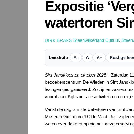
Expositie ‘Ve
watertoren Si
Steenwijkerland Cultuur
,
Steen
DIRK BRANS
Leeshulp
A-
A
A+
Rustige lee
Sint Jansklooster, oktober 2025
– Zaterdag 11 
bezoekerscentrum De Wieden in Sint Jansklo
lezingen georganiseerd. Zo zijn er vaarexcur
vooraf aan. Kijk voor alle activiteiten en om j
Vanaf die dag is in de watertoren van Sint Jan
Museum Giethoorn ’t Olde Maat Uus. Zij lenen
weten over deze ramp die ook deze omgeving t