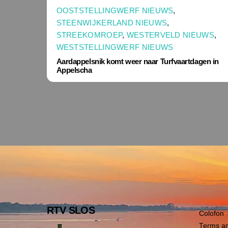
OOSTSTELLINGWERF NIEUWS
,
STEENWIJKERLAND NIEUWS
,
STREEKOMROEP
,
WESTERVELD NIEUWS
,
WESTSTELLINGWERF NIEUWS
Aardappelsnik komt weer naar Turfvaartdagen in
Appelscha
RTV SLOS
Colofon
Terms an