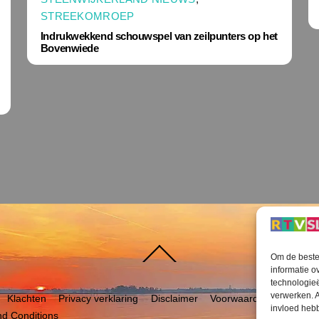
STREEKOMROEP
Indrukwekkend schouwspel van zeilpunters op het
Bovenwiede
Terug
Om de beste 
naar
boven
informatie o
technologieë
verwerken. A
Klachten
Privacy verklaring
Disclaimer
Voorwaarden WiFi
RT
invloed heb
d Conditions