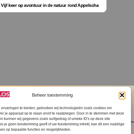
Vijf keer op avontuur in de natuur rond Appelscha
Beheer toestemming
ervaringen te bieden, gebruiken wij technologieën zoals cookies om
ver je apparaat op te slaan en/of te raadplegen. Door in te stemmen met deze
n kunnen wij gegevens zoals surfgedrag of unieke ID's op deze site
ls je geen toestemming geeft of uw toestemming intrekt, kan dit een nadelige
V SLOS ANBI
Contact
Cookiebeleid (EU)
ben op bepaalde functies en mogelijkheden.