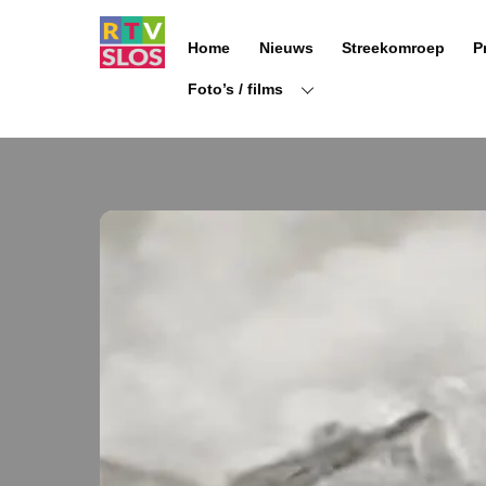
Ga
naar
Home
Nieuws
Streekomroep
P
de
inhoud
Foto’s / films