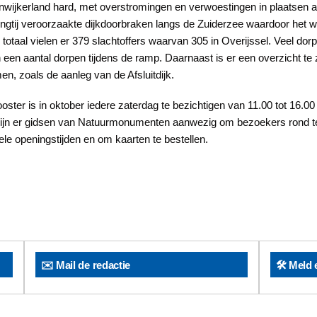
nwijkerland hard, met overstromingen en verwoestingen in plaatsen 
gtij veroorzaakte dijkdoorbraken langs de Zuiderzee waardoor het w
taal vielen er 379 slachtoffers waarvan 305 in Overijssel. Veel dor
 in een aantal dorpen tijdens de ramp. Daarnaast is er een overzicht t
, zoals de aanleg van de Afsluitdijk.
ooster is in oktober iedere zaterdag te bezichtigen van 11.00 tot 16.
zijn er gidsen van Natuurmonumenten aanwezig om bezoekers rond te 
le openingstijden en om kaarten te bestellen.
✉️ Mail de redactie
🛠️ Meld 