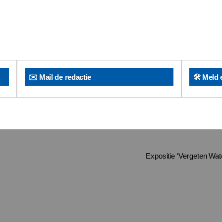
✉️ Mail de redactie
🛠️ Meld 
Expositie ‘Vergeten Wat