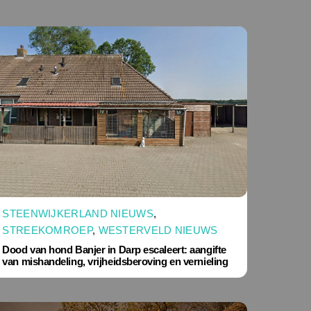
STEENWIJKERLAND NIEUWS
,
STREEKOMROEP
,
WESTERVELD NIEUWS
Dood van hond Banjer in Darp escaleert: aangifte
van mishandeling, vrijheidsberoving en vernieling