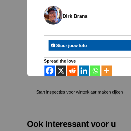
Dirk Brans
📷 Stuur jouw foto
Spread the love
Start inspecties voor winterklaar maken dijken
Ook interessant voor u