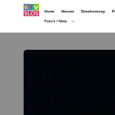
Ga
naar
Home
Nieuws
Streekomroep
P
de
inhoud
Foto’s / films