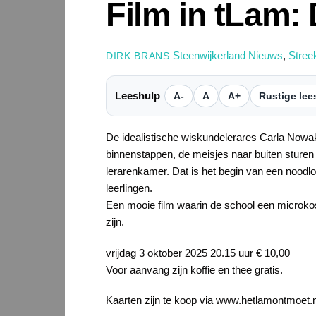
Film in tLam:
Steenwijkerland Nieuws
,
Stree
DIRK BRANS
Leeshulp
A-
A
A+
Rustige lee
De idealistische wiskundelerares Carla Nowak 
binnenstappen, de meisjes naar buiten sturen
lerarenkamer. Dat is het begin van een noodlot
leerlingen.
Een mooie film waarin de school een microk
zijn.
vrijdag 3 oktober 2025 20.15 uur € 10,00
Voor aanvang zijn koffie en thee gratis.
Kaarten zijn te koop via www.hetlamontmoet.nl 