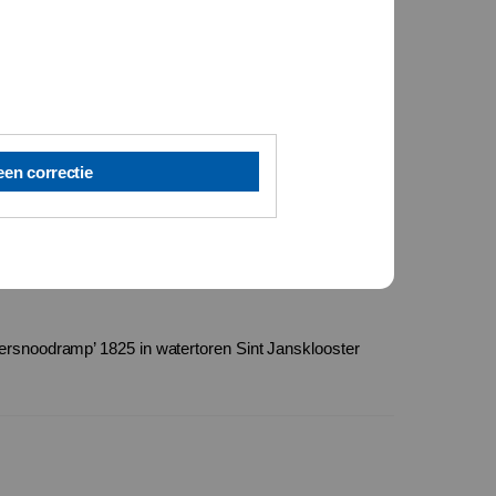
een correctie
ersnoodramp’ 1825 in watertoren Sint Jansklooster