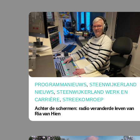
PROGRAMMANIEUWS
,
STEENWIJKERLAND
NIEUWS
,
STEENWIJKERLAND WERK EN
CARRIÈRE
,
STREEKOMROEP
Achter de schermen: radio veranderde leven van
Ria van Hien