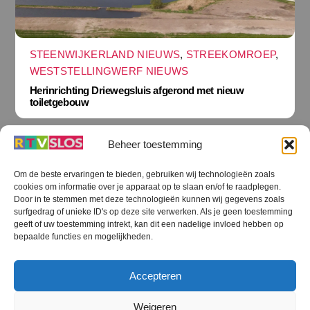
STEENWIJKERLAND NIEUWS
,
STREEKOMROEP
,
WESTSTELLINGWERF NIEUWS
Herinrichting Driewegsluis afgerond met nieuw
toiletgebouw
Beheer toestemming
Om de beste ervaringen te bieden, gebruiken wij technologieën zoals
cookies om informatie over je apparaat op te slaan en/of te raadplegen.
Terug
Door in te stemmen met deze technologieën kunnen wij gegevens zoals
naar
boven
surfgedrag of unieke ID's op deze site verwerken. Als je geen toestemming
geeft of uw toestemming intrekt, kan dit een nadelige invloed hebben op
RTV SLOS
bepaalde functies en mogelijkheden.
Colofon
Klachten
Privacy verklaring
Disclaimer
Accepteren
Voorwaarden WiFi
RTV SLOS ANBI
Contact
Cookiebeleid (EU)
Terms and Conditions
Weigeren