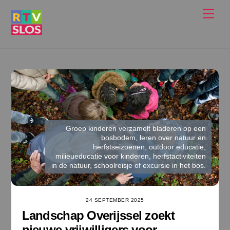
Ga
Men
naar
de
inhoud
Groep kinderen verzamelt bladeren op een
bosbodem, leren over natuur en
herfstseizoenen, outdoor educatie,
milieueducatie voor kinderen, herfstactiviteiten
in de natuur, schoolreisje of excursie in het bos.
24 SEPTEMBER 2025
Landschap Overijssel zoekt
nieuwe vrijwilligers voor