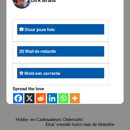
Dirk Brans
📷 Stuur jouw foto
✉️ Mail de redactie
🛠️ Meld een correctie
Spread the love
Hobby- en Cadeaubeurs Oldemarkt
Elvis’ vriendin komt naar de Meenthe