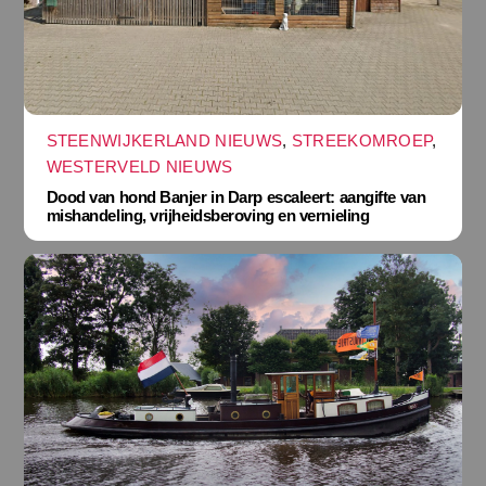
STEENWIJKERLAND NIEUWS
,
STREEKOMROEP
,
WESTERVELD NIEUWS
Dood van hond Banjer in Darp escaleert: aangifte van
mishandeling, vrijheidsberoving en vernieling