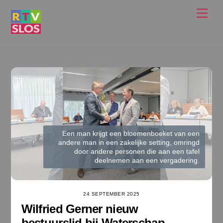
Ga
Men
naar
de
inhoud
Een man krijgt een bloemenboeket van een
andere man in een zakelijke setting, omringd
door andere personen die aan een tafel
deelnemen aan een vergadering.
24 SEPTEMBER 2025
Wilfried Gerner nieuw
bestuurslid bij Waterschap