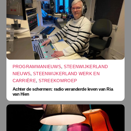
PROGRAMMANIEUWS
,
STEENWIJKERLAND
NIEUWS
,
STEENWIJKERLAND WERK EN
CARRIÈRE
,
STREEKOMROEP
Achter de schermen: radio veranderde leven van Ria
van Hien