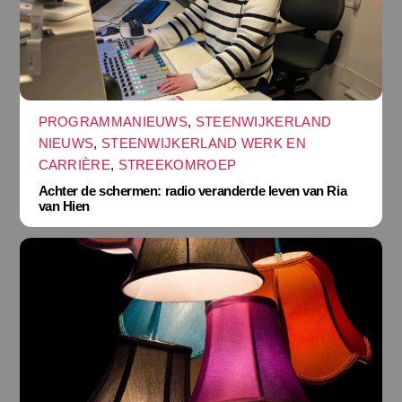
PROGRAMMANIEUWS
,
STEENWIJKERLAND
NIEUWS
,
STEENWIJKERLAND WERK EN
CARRIÈRE
,
STREEKOMROEP
Achter de schermen: radio veranderde leven van Ria
van Hien