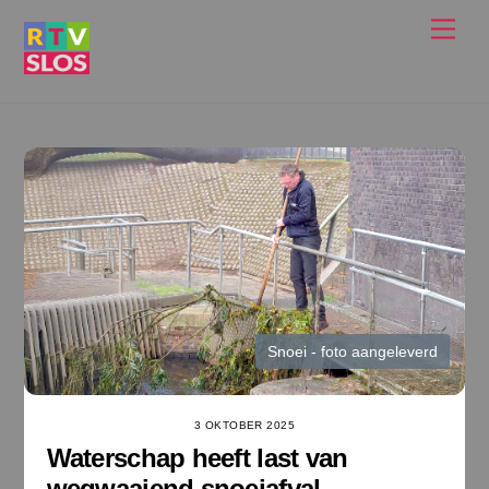
Ga
Men
naar
de
inhoud
Snoei - foto aangeleverd
3 OKTOBER 2025
Waterschap heeft last van
wegwaaiend snoeiafval