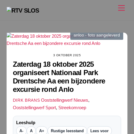
Ga
Men
naar
de
inhoud
anloo - foto aangeleverd
3 OKTOBER 2025
Zaterdag 18 oktober 2025
organiseert Nationaal Park
Drentsche Aa een bijzondere
excursie rond Anlo
Ooststellingwerf Nieuws
,
DIRK BRANS
Ooststellingwerf Sport
,
Streekomroep
Leeshulp
A-
A
A+
Rustige leesstand
Lees voor