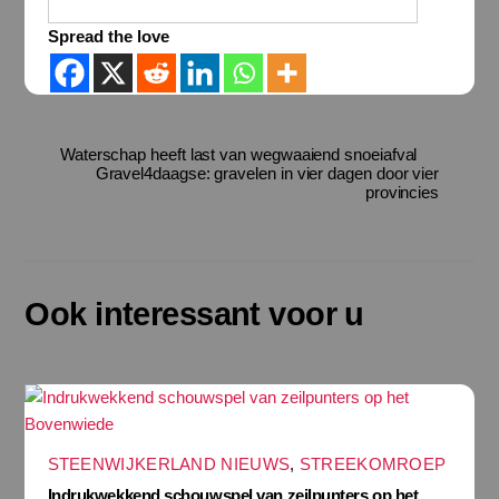
Spread the love
Waterschap heeft last van wegwaaiend snoeiafval
Gravel4daagse: gravelen in vier dagen door vier
provincies
Ook interessant voor u
STEENWIJKERLAND NIEUWS
,
STREEKOMROEP
Indrukwekkend schouwspel van zeilpunters op het