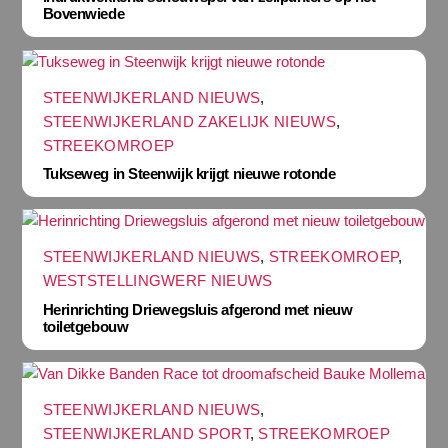
Bovenwiede
STEENWIJKERLAND NIEUWS
,
STEENWIJKERLAND ZAKELIJK NIEUWS
,
STREEKOMROEP
Tukseweg in Steenwijk krijgt nieuwe rotonde
STEENWIJKERLAND NIEUWS
,
STREEKOMROEP
,
WESTSTELLINGWERF NIEUWS
Herinrichting Driewegsluis afgerond met nieuw
toiletgebouw
STEENWIJKERLAND NIEUWS
,
STEENWIJKERLAND SPORT
,
STREEKOMROEP