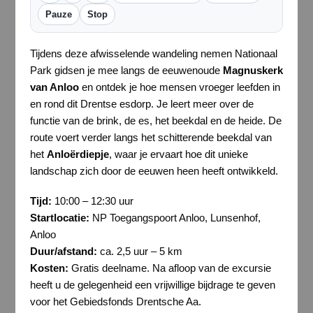
Pauze
Stop
Tijdens deze afwisselende wandeling nemen Nationaal
Park gidsen je mee langs de eeuwenoude
Magnuskerk
van Anloo
en ontdek je hoe mensen vroeger leefden in
en rond dit Drentse esdorp. Je leert meer over de
functie van de brink, de es, het beekdal en de heide. De
route voert verder langs het schitterende beekdal van
het
Anloërdiepje
, waar je ervaart hoe dit unieke
landschap zich door de eeuwen heen heeft ontwikkeld.
Tijd:
10:00 – 12:30 uur
Startlocatie:
NP Toegangspoort Anloo, Lunsenhof,
Anloo
Duur/afstand:
ca. 2,5 uur – 5 km
Kosten:
Gratis deelname. Na afloop van de excursie
heeft u de gelegenheid een vrijwillige bijdrage te geven
voor het Gebiedsfonds Drentsche Aa.