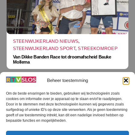
STEENWIJKERLAND NIEUWS
,
STEENWIJKERLAND SPORT
,
STREEKOMROEP
Van Dikke Banden Race tot droomafscheid Bauke
Mollema
Beheer toestemming
Om de beste ervaringen te bieden, gebruiken wij technologieën zoals
cookies om informatie over je apparaat op te slaan en/of te raadplegen.
Terug
Door in te stemmen met deze technologieën kunnen wij gegevens zoals
naar
boven
surfgedrag of unieke ID's op deze site verwerken. Als je geen toestemming
geeft of uw toestemming intrekt, kan dit een nadelige invloed hebben op
RTV SLOS
bepaalde functies en mogelijkheden.
Colofon
Klachten
Privacy verklaring
Disclaimer