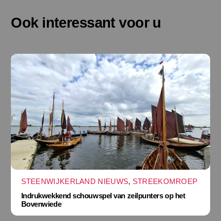
Ook interessant voor u
STEENWIJKERLAND NIEUWS
,
STREEKOMROEP
Indrukwekkend schouwspel van zeilpunters op het
Bovenwiede