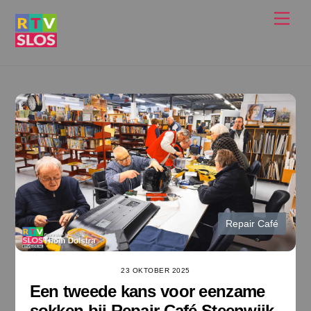
Ga
Men
naar
de
inhoud
Repair Café
23 OKTOBER 2025
Een tweede kans voor eenzame
sokken bij Repair Café Steenwijk