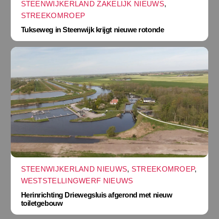
STEENWIJKERLAND ZAKELIJK NIEUWS
,
STREEKOMROEP
Tukseweg in Steenwijk krijgt nieuwe rotonde
STEENWIJKERLAND NIEUWS
,
STREEKOMROEP
,
WESTSTELLINGWERF NIEUWS
Herinrichting Driewegsluis afgerond met nieuw
toiletgebouw