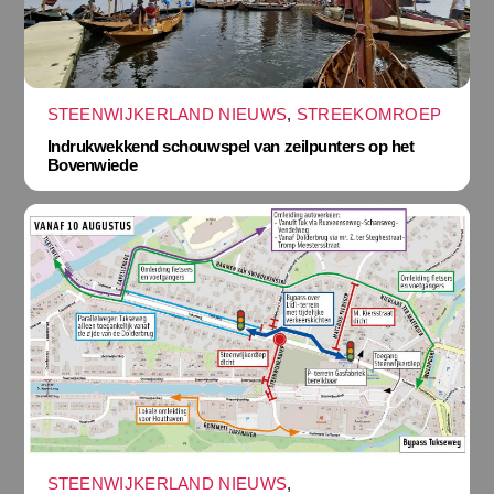
STEENWIJKERLAND NIEUWS
,
STREEKOMROEP
Indrukwekkend schouwspel van zeilpunters op het
Bovenwiede
STEENWIJKERLAND NIEUWS
,