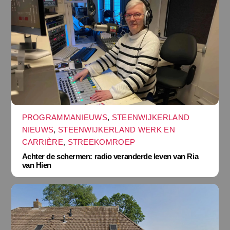
PROGRAMMANIEUWS
,
STEENWIJKERLAND
NIEUWS
,
STEENWIJKERLAND WERK EN
CARRIÈRE
,
STREEKOMROEP
Achter de schermen: radio veranderde leven van Ria
van Hien