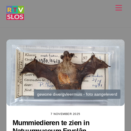
Ga
Men
naar
de
inhoud
gewone dwergvleermuis - foto aangeleverd
7 NOVEMBER 2025
Mummiedieren te zien in
Natuurmuseum Fryslân