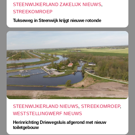
STEENWIJKERLAND ZAKELIJK NIEUWS
,
STREEKOMROEP
Tukseweg in Steenwijk krijgt nieuwe rotonde
STEENWIJKERLAND NIEUWS
,
STREEKOMROEP
,
WESTSTELLINGWERF NIEUWS
Herinrichting Driewegsluis afgerond met nieuw
toiletgebouw