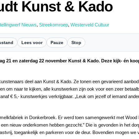
udt Kunst & Kado
tellingwerf Nieuws
,
Streekomroep
,
Westerveld Cultuur
sstand
Lees voor
Pauze
Stop
ag 21 en zaterdag 22 november Kunst & Kado. Deze kijk- én koop
 kunstenaars deel aan Kunst & Kado. Ze tonen een gevarieerd aanbod. 
en om naar te kijken, alle kunstwerken zijn ook voor een zeer betaalba
vanaf € 5,- kunstwerkjes verkrijgbaar. „Leuk om jezelf of iemand and
ude melkfabriek in Donkerbroek. Er werd toen samengewerkt met Wood
ar een nieuw onderkomen hebben gezocht.” Die is gevonden in het dorp
astvrij, toegankelijk en parkeren voor de deur. Bovendien mogen we