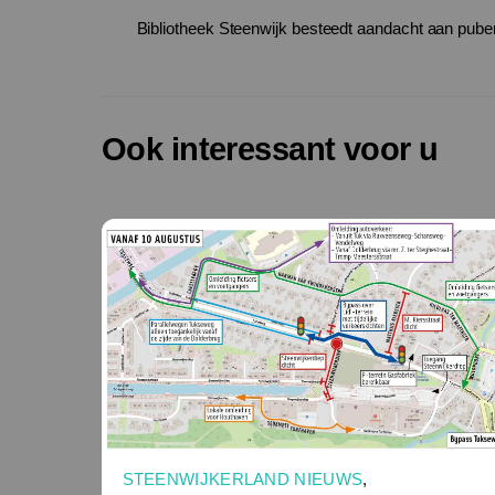
Bibliotheek Steenwijk besteedt aandacht aan puber
Ook interessant voor u
STEENWIJKERLAND NIEUWS
,