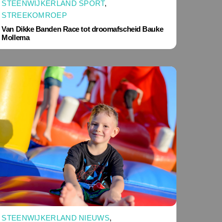
STEENWIJKERLAND SPORT
,
STREEKOMROEP
Van Dikke Banden Race tot droomafscheid Bauke
Mollema
STEENWIJKERLAND NIEUWS
,