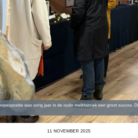
oopexpositie was vorig jaar in de oude melkfabriek een groot succes. Di
11 NOVEMBER 2025