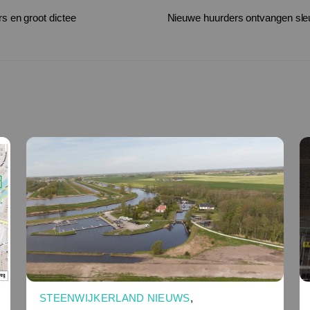
s en groot dictee
Nieuwe huurders ontvangen sleut
STEENWIJKERLAND NIEUWS
,