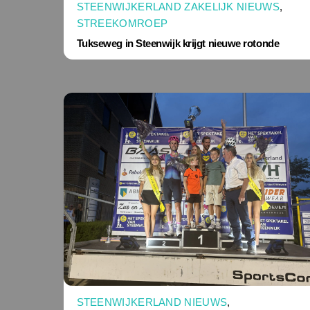
STEENWIJKERLAND ZAKELIJK NIEUWS
,
STREEKOMROEP
Tukseweg in Steenwijk krijgt nieuwe rotonde
STEENWIJKERLAND NIEUWS
,