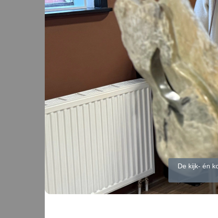
De kijk- én k