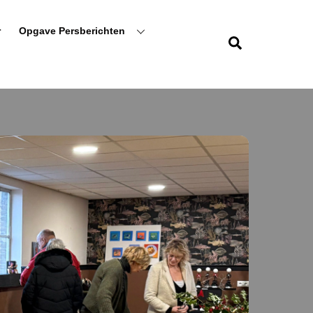
r
Opgave Persberichten
Zoeken