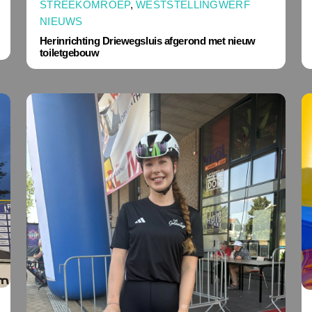
STREEKOMROEP
,
WESTSTELLINGWERF
NIEUWS
Herinrichting Driewegsluis afgerond met nieuw
toiletgebouw