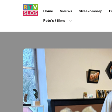
Ga
naar
Home
Nieuws
Streekomroep
P
de
inhoud
Foto’s / films