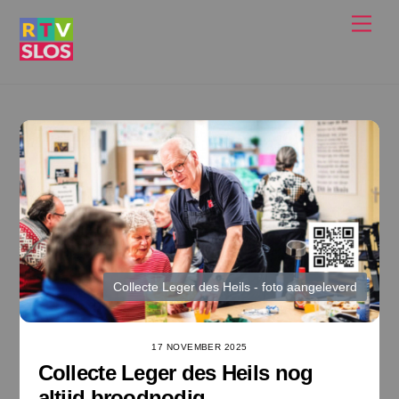
Ga
Men
naar
de
inhoud
Collecte Leger des Heils - foto aangeleverd
17 NOVEMBER 2025
Collecte Leger des Heils nog
altijd broodnodig