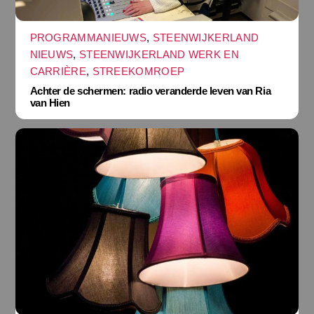
PROGRAMMANIEUWS
,
STEENWIJKERLAND
NIEUWS
,
STEENWIJKERLAND WERK EN
CARRIÈRE
,
STREEKOMROEP
Achter de schermen: radio veranderde leven van Ria
van Hien