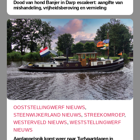
Dood van hond Banjer in Darp escaleert: aangifte van
mishandeling, vrijheidsberoving en vernieling
OOSTSTELLINGWERF NIEUWS
,
STEENWIJKERLAND NIEUWS
,
STREEKOMROEP
,
WESTERVELD NIEUWS
,
WESTSTELLINGWERF
NIEUWS
Aardappelsnik komt weer naar Turfvaartdagen in