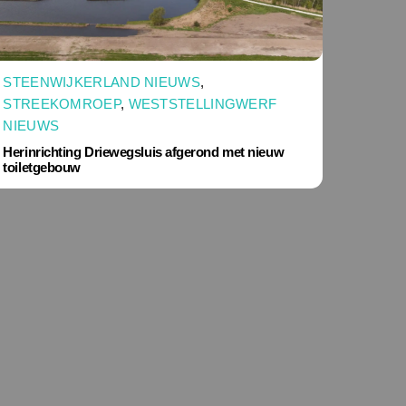
STEENWIJKERLAND NIEUWS
,
STREEKOMROEP
,
WESTSTELLINGWERF
NIEUWS
Herinrichting Driewegsluis afgerond met nieuw
toiletgebouw