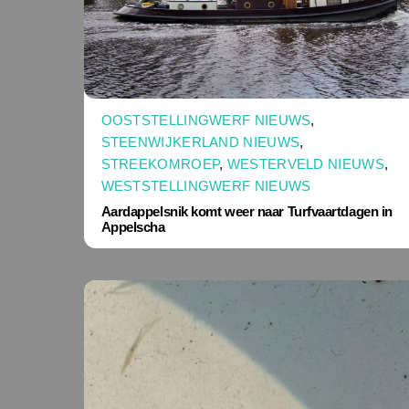
OOSTSTELLINGWERF NIEUWS
,
STEENWIJKERLAND NIEUWS
,
STREEKOMROEP
,
WESTERVELD NIEUWS
,
WESTSTELLINGWERF NIEUWS
Aardappelsnik komt weer naar Turfvaartdagen in
Appelscha