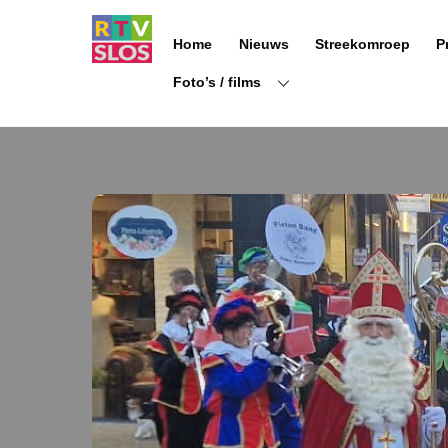
Ga
naar
Home
Nieuws
Streekomroep
P
de
inhoud
Foto’s / films