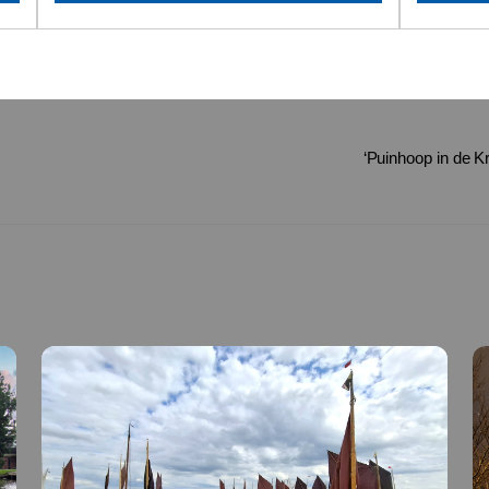
‘Puinhoop in de K