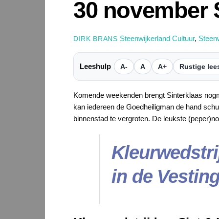
30 november 
Steenwijkerland Cultuur
,
Steen
DIRK BRANS
Leeshulp
A-
A
A+
Rustige lee
Komende weekenden brengt Sinterklaas nogm
kan iedereen de Goedheiligman de hand schudd
binnenstad te vergroten. De leukste (peper)n
Kleurwedstri
in de Vestin