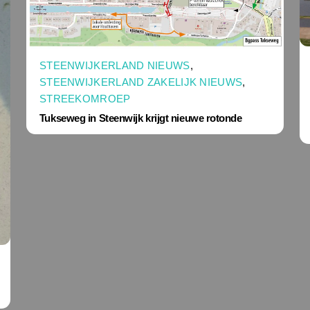
STEENWIJKERLAND NIEUWS
,
STEENWIJKERLAND ZAKELIJK NIEUWS
,
STREEKOMROEP
Tukseweg in Steenwijk krijgt nieuwe rotonde