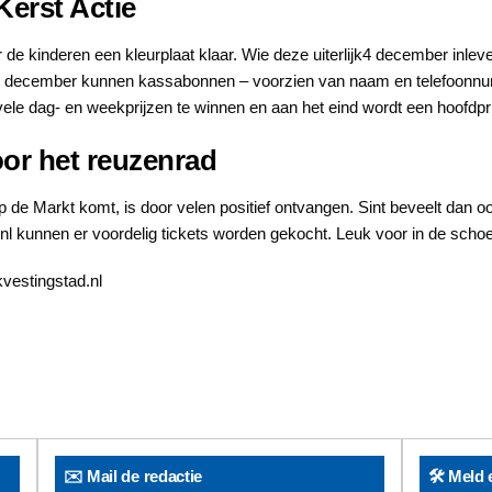
Kerst Actie
 de kinderen een kleurplaat klaar. Wie deze uiterlijk4 december inle
Tot 24 december kunnen kassabonnen – voorzien van naam en telefoonn
ele dag- en weekprijzen te winnen en aan het eind wordt een hoofdprij
oor het reuzenrad
 de Markt komt, is door velen positief ontvangen. Sint beveelt dan oo
l kunnen er voordelig tickets worden gekocht. Leuk voor in de schoe
kvestingstad.nl
✉️ Mail de redactie
🛠️ Meld 