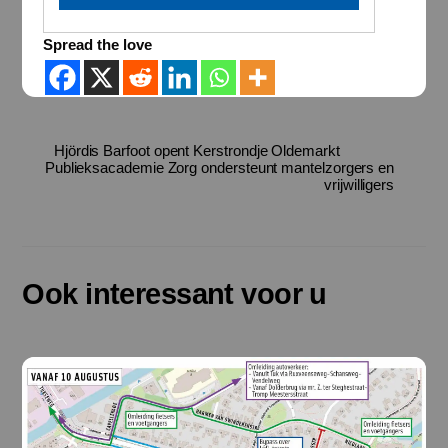
Spread the love
Hjördis Barfoot opent Kerstrondje Oldemarkt
Publieksacademie Zorg ondersteunt mantelzorgers en
vrijwilligers
Ook interessant voor u