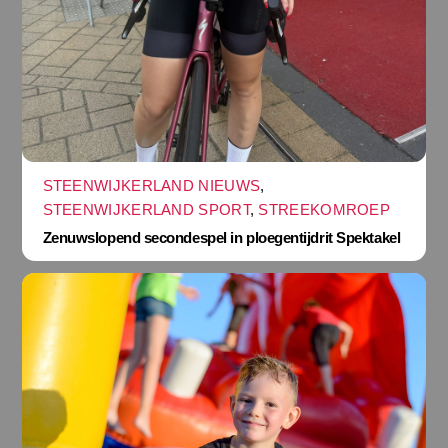
STEENWIJKERLAND NIEUWS
,
STEENWIJKERLAND SPORT
,
STREEKOMROEP
Zenuwslopend secondespel in ploegentijdrit Spektakel