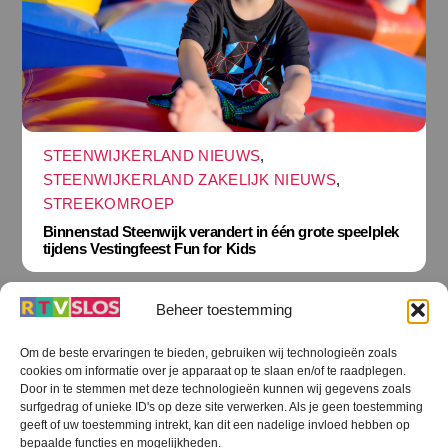
STEENWIJKERLAND NIEUWS
,
STEENWIJKERLAND ZAKELIJK NIEUWS
,
STREEKOMROEP
Binnenstad Steenwijk verandert in één grote speelplek
tijdens Vestingfeest Fun for Kids
Beheer toestemming
Om de beste ervaringen te bieden, gebruiken wij technologieën zoals
cookies om informatie over je apparaat op te slaan en/of te raadplegen.
Terug
Door in te stemmen met deze technologieën kunnen wij gegevens zoals
naar
boven
surfgedrag of unieke ID's op deze site verwerken. Als je geen toestemming
geeft of uw toestemming intrekt, kan dit een nadelige invloed hebben op
RTV SLOS
bepaalde functies en mogelijkheden.