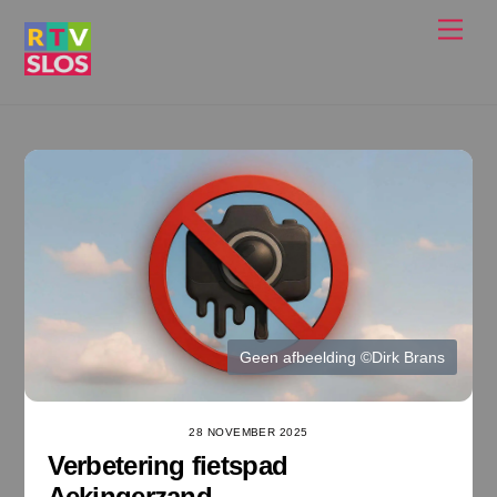
Ga
Men
naar
de
inhoud
Geen afbeelding ©Dirk Brans
28 NOVEMBER 2025
Verbetering fietspad
Aekingerzand