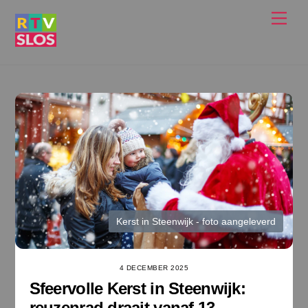
Ga
Men
naar
de
inhoud
Kerst in Steenwijk - foto aangeleverd
4 DECEMBER 2025
Sfeervolle Kerst in Steenwijk:
reuzenrad draait vanaf 13