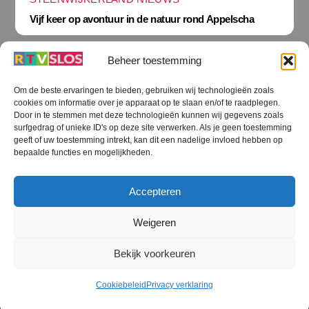
Vijf keer op avontuur in de natuur rond Appelscha
Beheer toestemming
Om de beste ervaringen te bieden, gebruiken wij technologieën zoals
cookies om informatie over je apparaat op te slaan en/of te raadplegen.
Terug
Door in te stemmen met deze technologieën kunnen wij gegevens zoals
naar
boven
surfgedrag of unieke ID's op deze site verwerken. Als je geen toestemming
geeft of uw toestemming intrekt, kan dit een nadelige invloed hebben op
RTV SLOS
bepaalde functies en mogelijkheden.
Colofon
Klachten
Privacy verklaring
Disclaimer
Accepteren
Voorwaarden WiFi
RTV SLOS ANBI
Contact
Cookiebeleid (EU)
Terms and Conditions
Weigeren
©
RTV SLOS
2026
Bekijk voorkeuren
All Rights Reserved.
Designed by Dirk Brans
Cookiebeleid
Privacy verklaring