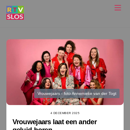
Ga
Men
naar
de
inhoud
Vrouwejaars - foto Annemieke van der Togt
4 DECEMBER 2025
Vrouwejaars laat een ander
geluid horen