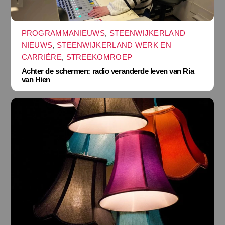
PROGRAMMANIEUWS
,
STEENWIJKERLAND
NIEUWS
,
STEENWIJKERLAND WERK EN
CARRIÈRE
,
STREEKOMROEP
Achter de schermen: radio veranderde leven van Ria
van Hien