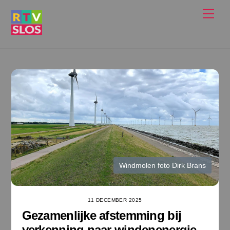
Ga
Men
naar
de
inhoud
Windmolen foto Dirk Brans
11 DECEMBER 2025
Gezamenlijke afstemming bij
verkenning naar windenenergie