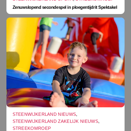
Zenuwslopend secondespel in ploegentijdrit Spektakel
STEENWIJKERLAND NIEUWS
,
STEENWIJKERLAND ZAKELIJK NIEUWS
,
STREEKOMROEP