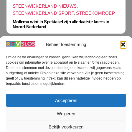
STEENWIJKERLAND NIEUWS
,
STEENWIJKERLAND SPORT
,
STREEKOMROEP
Mollema wint in Spektakel zijn allerlaatste koers in
Noord-Nederland
Beheer toestemming
Om de beste ervaringen te bieden, gebruiken wij technologieën zoals
cookies om informatie over je apparaat op te slaan en/of te raadplegen.
Terug
Door in te stemmen met deze technologieën kunnen wij gegevens zoals
naar
boven
surfgedrag of unieke ID's op deze site verwerken. Als je geen toestemming
geeft of uw toestemming intrekt, kan dit een nadelige invloed hebben op
RTV SLOS
bepaalde functies en mogelijkheden.
Colofon
Klachten
Privacy verklaring
Disclaimer
Accepteren
Voorwaarden WiFi
RTV SLOS ANBI
Contact
Cookiebeleid (EU)
Terms and Conditions
Weigeren
©
RTV SLOS
2026
Bekijk voorkeuren
All Rights Reserved.