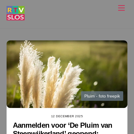
Ga
Men
naar
de
inhoud
Pluim - foto freepik
12 DECEMBER 2025
Aanmelden voor ‘De Pluim van
Steenwijkerland’ geopend: