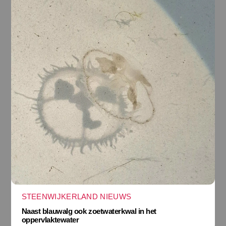
STEENWIJKERLAND NIEUWS
Naast blauwalg ook zoetwaterkwal in het
oppervlaktewater