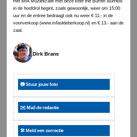
Het MfA Muziekcafé met deze keer the Burnin’ Burritos
in de hoofdrol begint, zoals gewoonlijk, weer om 15:00
uur en de entree bedraagt ook nu weer € 11.- in de
voorverkoop (www.mfaoldeberkoop.nl) en € 13.- aan de
zaal.
Dirk Brans
📷 Stuur jouw foto
✉️ Mail de redactie
🛠️ Meld een correctie