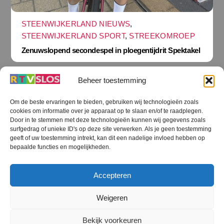
STEENWIJKERLAND NIEUWS
,
STEENWIJKERLAND SPORT
,
STREEKOMROEP
Zenuwslopend secondespel in ploegentijdrit Spektakel
Beheer toestemming
Om de beste ervaringen te bieden, gebruiken wij technologieën zoals
cookies om informatie over je apparaat op te slaan en/of te raadplegen.
Terug
Door in te stemmen met deze technologieën kunnen wij gegevens zoals
naar
boven
surfgedrag of unieke ID's op deze site verwerken. Als je geen toestemming
geeft of uw toestemming intrekt, kan dit een nadelige invloed hebben op
RTV SLOS
bepaalde functies en mogelijkheden.
Colofon
Klachten
Privacy verklaring
Disclaimer
Accepteren
Voorwaarden WiFi
RTV SLOS ANBI
Contact
Cookiebeleid (EU)
Terms and Conditions
Weigeren
©
RTV SLOS
2026
Bekijk voorkeuren
All Rights Reserved.