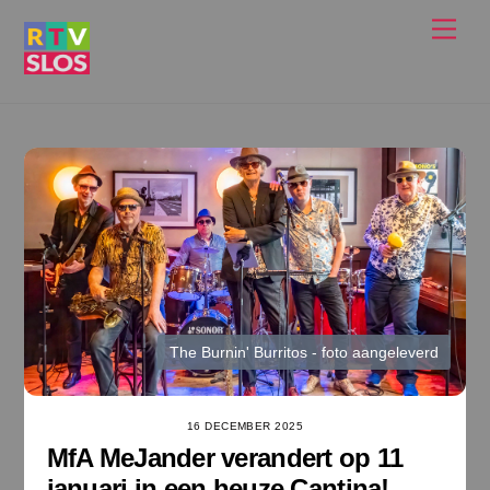
Ga
Men
naar
de
inhoud
The Burnin' Burritos - foto aangeleverd
16 DECEMBER 2025
MfA MeJander verandert op 11
januari in een heuze Cantina!