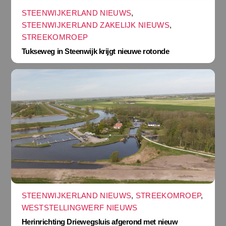
STEENWIJKERLAND NIEUWS
,
STEENWIJKERLAND ZAKELIJK NIEUWS
,
STREEKOMROEP
Tukseweg in Steenwijk krijgt nieuwe rotonde
STEENWIJKERLAND NIEUWS
,
STREEKOMROEP
,
WESTSTELLINGWERF NIEUWS
Herinrichting Driewegsluis afgerond met nieuw