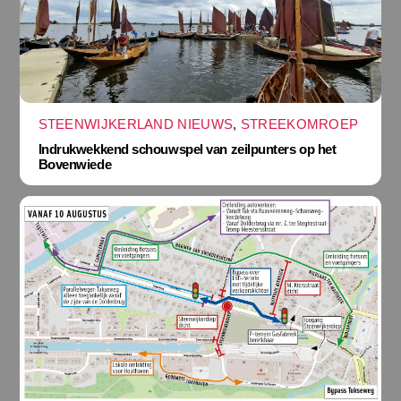
STEENWIJKERLAND NIEUWS
,
STREEKOMROEP
Indrukwekkend schouwspel van zeilpunters op het
Bovenwiede