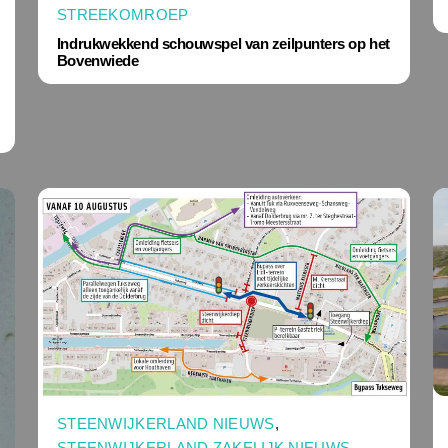
STREEKOMROEP
Indrukwekkend schouwspel van zeilpunters op het
Bovenwiede
STEENWIJKERLAND NIEUWS
,
STEENWIJKERLAND ZAKELIJK NIEUWS
,