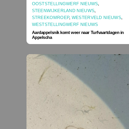
OOSTSTELLINGWERF NIEUWS
,
STEENWIJKERLAND NIEUWS
,
STREEKOMROEP
,
WESTERVELD NIEUWS
,
WESTSTELLINGWERF NIEUWS
Aardappelsnik komt weer naar Turfvaartdagen in
Appelscha