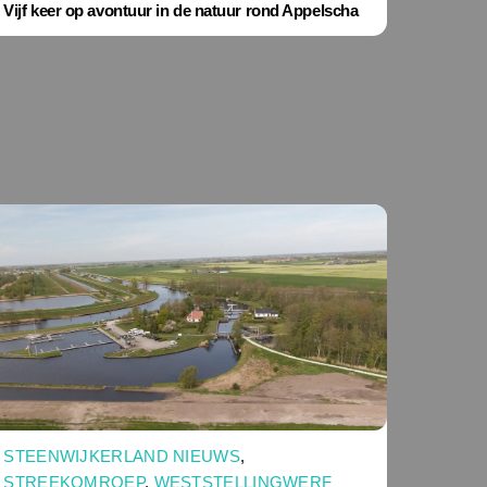
Vijf keer op avontuur in de natuur rond Appelscha
STEENWIJKERLAND NIEUWS
,
STREEKOMROEP
,
WESTSTELLINGWERF