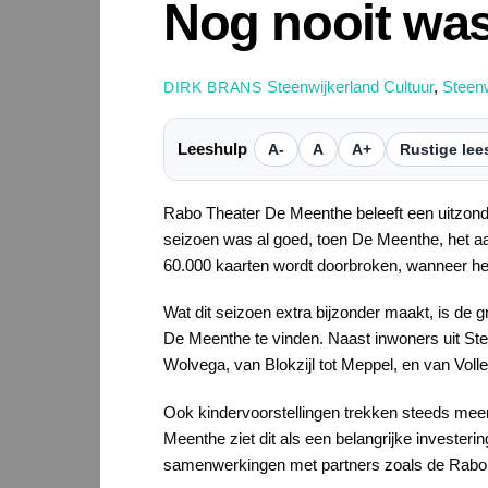
Nog nooit was
Steenwijkerland Cultuur
,
Steen
DIRK BRANS
Leeshulp
A-
A
A+
Rustige lee
Rabo Theater De Meenthe beleeft een uitzonderl
seizoen was al goed, toen De Meenthe, het aan
60.000 kaarten wordt doorbroken, wanneer het s
Wat dit seizoen extra bijzonder maakt, is de
De Meenthe te vinden. Naast inwoners uit St
Wolvega, van Blokzijl tot Meppel, en van Volle
Ook kindervoorstellingen trekken steeds mee
Meenthe ziet dit als een belangrijke investeri
samenwerkingen met partners zoals de Raboba