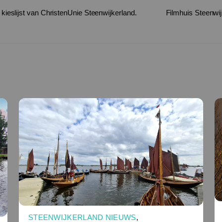
kieslijst van ChristenUnie Steenwijkerland.
Filmhuis Steenwij
STEENWIJKERLAND NIEUWS
,