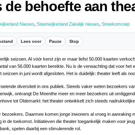
 de behoefte aan thea
wijkerland Nieuws
,
Steenwijkerland Zakelijk nieuws
,
Streekomroep
sstand
Lees voor
Pauze
Stop
ijk seizoen. Al vóór kerst zijn er maar liefst 50.000 kaarten verkoch
tal van 56.000 kaarten bereikte. Nu is de verwachting dat voor het e
eizoen in juni wordt afgesloten. Het is duidelijk: theater leeft als 
 groeiende diversiteit in ons publiek. Steeds vaker weten bezoekers
eenwijk, ontvangt De Meenthe meer en meer bezoekers uit omliggend
nhove tot Oldemarkt: het theater ontwikkelt zich steeds nadrukkelijke
r bezoekers. Daarmee komen jonge inwoners al vroeg in aanraking me
ng in de toekomst. Initiatieven die theater toegankelijk maken voor j
nk, spelen daarbij een stimulerende rol.