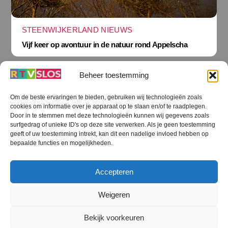
STEENWIJKERLAND NIEUWS
Vijf keer op avontuur in de natuur rond Appelscha
Beheer toestemming
Om de beste ervaringen te bieden, gebruiken wij technologieën zoals
cookies om informatie over je apparaat op te slaan en/of te raadplegen.
Terug
Door in te stemmen met deze technologieën kunnen wij gegevens zoals
naar
boven
surfgedrag of unieke ID's op deze site verwerken. Als je geen toestemming
geeft of uw toestemming intrekt, kan dit een nadelige invloed hebben op
RTV SLOS
bepaalde functies en mogelijkheden.
Colofon
Klachten
Privacy verklaring
Disclaimer
Accepteren
Voorwaarden WiFi
RTV SLOS ANBI
Contact
Cookiebeleid (EU)
Terms and Conditions
Weigeren
©
RTV SLOS
2026
Bekijk voorkeuren
All Rights Reserved.