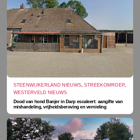
STEENWIJKERLAND NIEUWS
,
STREEKOMROEP
,
WESTERVELD NIEUWS
Dood van hond Banjer in Darp escaleert: aangifte van
mishandeling, vrijheidsberoving en vernieling