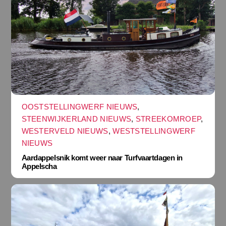
OOSTSTELLINGWERF NIEUWS
,
STEENWIJKERLAND NIEUWS
,
STREEKOMROEP
,
WESTERVELD NIEUWS
,
WESTSTELLINGWERF
NIEUWS
Aardappelsnik komt weer naar Turfvaartdagen in
Appelscha