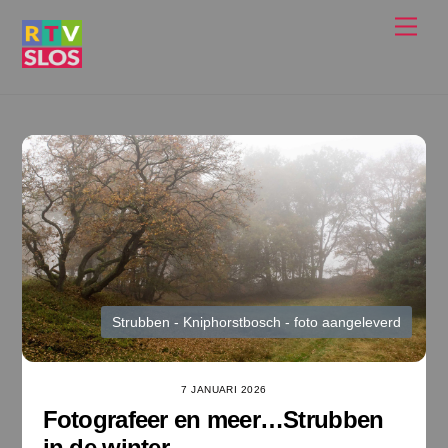
Ga
Men
naar
de
inhoud
Strubben - Kniphorstbosch - foto aangeleverd
7 JANUARI 2026
Fotografeer en meer…Strubben
in de winter