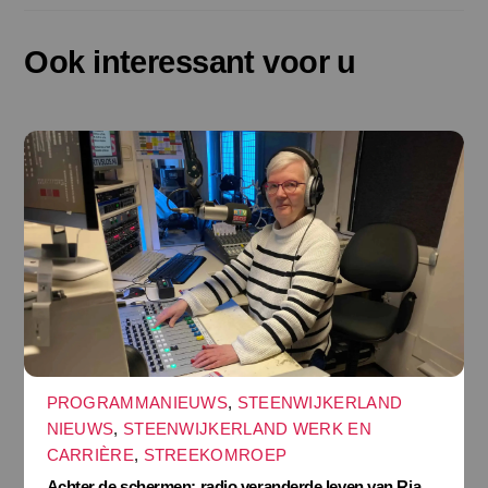
Ook interessant voor u
PROGRAMMANIEUWS
,
STEENWIJKERLAND
NIEUWS
,
STEENWIJKERLAND WERK EN
CARRIÈRE
,
STREEKOMROEP
Achter de schermen: radio veranderde leven van Ria