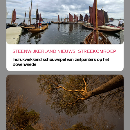
STEENWIJKERLAND NIEUWS
,
STREEKOMROEP
Indrukwekkend schouwspel van zeilpunters op het
Bovenwiede