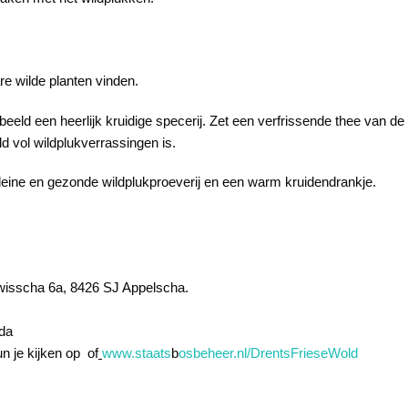
re wilde planten vinden.
rbeeld een heerlijk kruidige specerij. Zet een verfrissende thee van 
d vol wildplukverrassingen is.
kleine en gezonde wildplukproeverij en een warm kruidendrankje.
rwisscha 6a, 8426 SJ Appelscha.
nda
un je kijken op of
www.staats
b
osbeheer.nl/DrentsFrieseWold