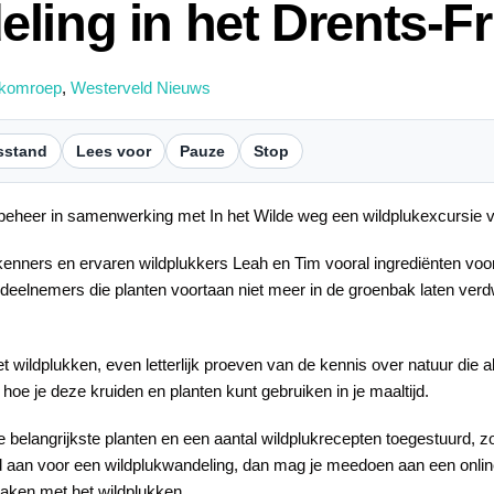
ling in het Drents-F
ekomroep
,
Westerveld Nieuws
sstand
Lees voor
Pauze
Stop
sbeheer in samenwerking met In het Wilde weg een wildplukexcursie v
akenners en ervaren wildplukkers Leah en Tim vooral ingrediënten voo
 deelnemers die planten voortaan niet meer in de groenbak laten verd
wildplukken, even letterlijk proeven van de kennis over natuur die a
 hoe je deze kruiden en planten kunt gebruiken in je maaltijd.
e belangrijkste planten en een aantal wildplukrecepten toegestuurd, zod
d aan voor een wildplukwandeling, dan mag je meedoen aan een online 
aken met het wildplukken.