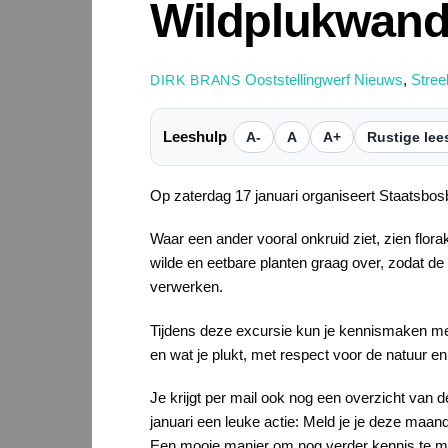
Wildplukwande
Ooststellingwerf Nieuws
,
Stre
DIRK BRANS
Leeshulp
A-
A
A+
Rustige lee
Op zaterdag 17 januari organiseert Staatsbo
Waar een ander vooral onkruid ziet, zien flor
wilde en eetbare planten graag over, zodat de
verwerken.
Tijdens deze excursie kun je kennismaken met 
en wat je plukt, met respect voor de natuur en
Je krijgt per mail ook nog een overzicht van d
januari een leuke actie: Meld je je deze maan
Een mooie manier om nog verder kennis te m