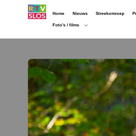
Ga
naar
Home
Nieuws
Streekomroep
P
de
inhoud
Foto’s / films