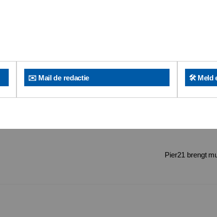
✉️ Mail de redactie
🛠️ Meld 
Pier21 brengt mu