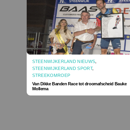
STEENWIJKERLAND NIEUWS
,
STEENWIJKERLAND SPORT
,
STREEKOMROEP
Van Dikke Banden Race tot droomafscheid Bauke
Mollema