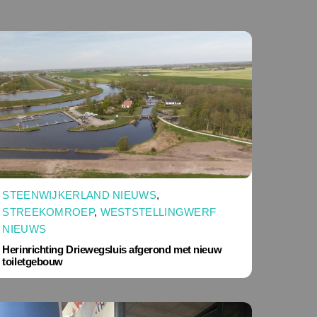
STEENWIJKERLAND NIEUWS
,
STREEKOMROEP
,
WESTSTELLINGWERF
NIEUWS
Herinrichting Driewegsluis afgerond met nieuw
toiletgebouw