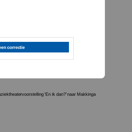
een correctie
ziektheatervoorstelling ‘En ik dan?’ naar Makkinga