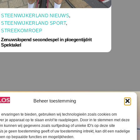
STEENWIJKERLAND NIEUWS
,
STEENWIJKERLAND SPORT
,
STREEKOMROEP
Zenuwslopend secondespel in ploegentijdrit
Spektakel
Beheer toestemming
ervaringen te bieden, gebruiken wij technologieën zoals cookies om
ver je apparaat op te slaan en/of te raadplegen. Door in te stemmen met deze
n kunnen wij gegevens zoals surfgedrag of unieke ID's op deze site
ls je geen toestemming geeft of uw toestemming intrekt, kan dit een nadelige
V SLOS ANBI
Contact
Cookiebeleid (EU)
ben op bepaalde functies en mogelijkheden.