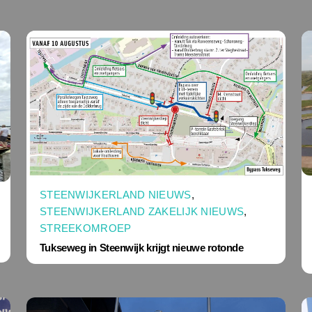
STEENWIJKERLAND NIEUWS
,
STEENWIJKERLAND ZAKELIJK NIEUWS
,
STREEKOMROEP
Tukseweg in Steenwijk krijgt nieuwe rotonde