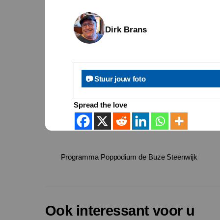
Dirk Brans
📷 Stuur jouw foto
Spread the love
Programma Poppodium de Buze Steenwijk
Ook interessant voor u