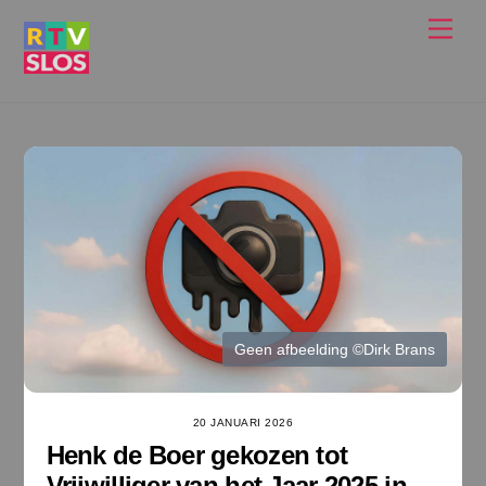
Ga
Men
naar
de
inhoud
Geen afbeelding ©Dirk Brans
20 JANUARI 2026
Henk de Boer gekozen tot
Vrijwilliger van het Jaar 2025 in