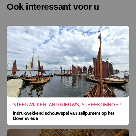
Ook interessant voor u
STEENWIJKERLAND NIEUWS
,
STREEKOMROEP
Indrukwekkend schouwspel van zeilpunters op het
Bovenwiede