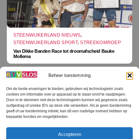
STEENWIJKERLAND NIEUWS
,
STEENWIJKERLAND SPORT
,
STREEKOMROEP
Van Dikke Banden Race tot droomafscheid Bauke
Mollema
Beheer toestemming
Om de beste ervaringen te bieden, gebruiken wij technologieën zoals
cookies om informatie over je apparaat op te slaan en/of te raadplegen.
Terug
Door in te stemmen met deze technologieën kunnen wij gegevens zoals
naar
boven
surfgedrag of unieke ID's op deze site verwerken. Als je geen toestemming
geeft of uw toestemming intrekt, kan dit een nadelige invloed hebben op
RTV SLOS
bepaalde functies en mogelijkheden.
Colofon
Klachten
Privacy verklaring
Disclaimer
Accepteren
Voorwaarden WiFi
RTV SLOS ANBI
Contact