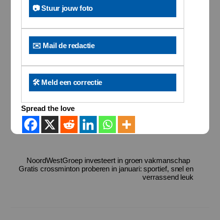
📷 Stuur jouw foto
✉️ Mail de redactie
🛠️ Meld een correctie
Spread the love
NoordWestGroep investeert in groen vakmanschap
Gratis crossminton proberen in januari: sportief, snel en
verrassend leuk