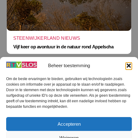
STEENWIJKERLAND NIEUWS
Vijf keer op avontuur in de natuur rond Appelscha
Beheer toestemming
Om de beste ervaringen te bieden, gebruiken wij technologieën zoals
cookies om informatie over je apparaat op te slaan en/of te raadplegen.
Terug
Door in te stemmen met deze technologieën kunnen wij gegevens zoals
naar
boven
surfgedrag of unieke ID's op deze site verwerken. Als je geen toestemming
geeft of uw toestemming intrekt, kan dit een nadelige invloed hebben op
RTV SLOS
bepaalde functies en mogelijkheden.
Colofon
Klachten
Privacy verklaring
Disclaimer
Accepteren
Voorwaarden WiFi
RTV SLOS ANBI
Contact
Cookiebeleid (EU)
Terms and Conditions
Weigeren