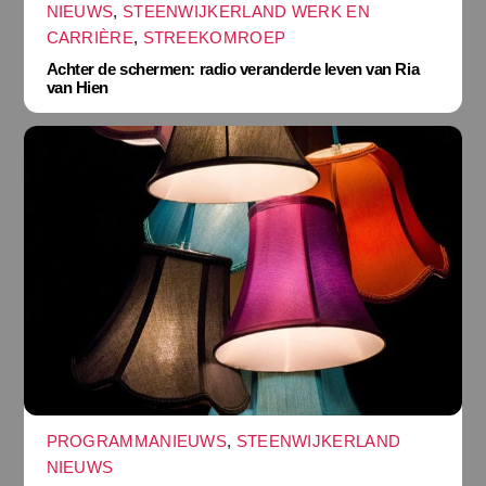
NIEUWS
,
STEENWIJKERLAND WERK EN
CARRIÈRE
,
STREEKOMROEP
Achter de schermen: radio veranderde leven van Ria
van Hien
PROGRAMMANIEUWS
,
STEENWIJKERLAND
NIEUWS