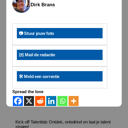
Dirk Brans
📷 Stuur jouw foto
✉️ Mail de redactie
🛠️ Meld een correctie
Spread the love
Kick-off Talentlab: Ontdek, ontwikkel en laat je talent
stralen!