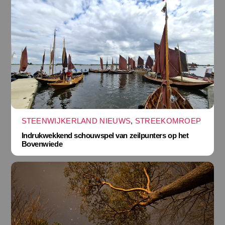
STEENWIJKERLAND NIEUWS
,
STREEKOMROEP
Indrukwekkend schouwspel van zeilpunters op het
Bovenwiede