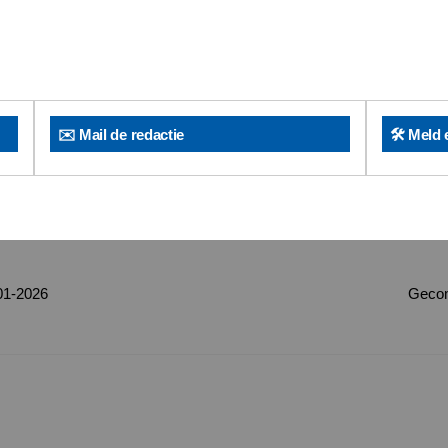
✉️ Mail de redactie
🛠️ Meld 
01-2026
Gecom