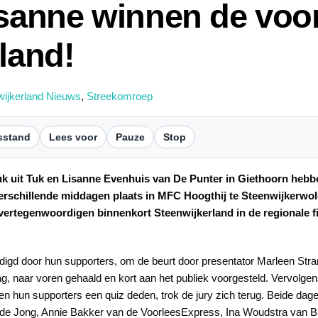
isanne winnen de voo
land!
wijkerland Nieuws
,
Streekomroep
sstand
Lees voor
Pauze
Stop
uk uit Tuk en Lisanne Evenhuis van De Punter in Giethoorn hebb
rschillende middagen plaats in MFC Hoogthij te Steenwijkerwol
vertegenwoordigen binnenkort Steenwijkerland in de regionale fi
digd door hun supporters, om de beurt door presentator Marleen Str
naar voren gehaald en kort aan het publiek voorgesteld. Vervolgens
n hun supporters een quiz deden, trok de jury zich terug. Beide dagen
de Jong, Annie Bakker van de VoorleesExpress, Ina Woudstra van Bi