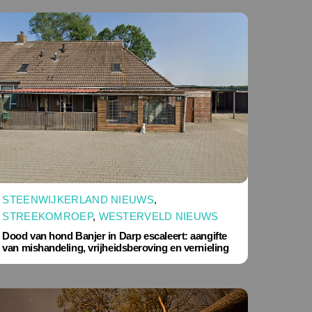
STEENWIJKERLAND NIEUWS
,
STREEKOMROEP
,
WESTERVELD NIEUWS
Dood van hond Banjer in Darp escaleert: aangifte
van mishandeling, vrijheidsberoving en vernieling