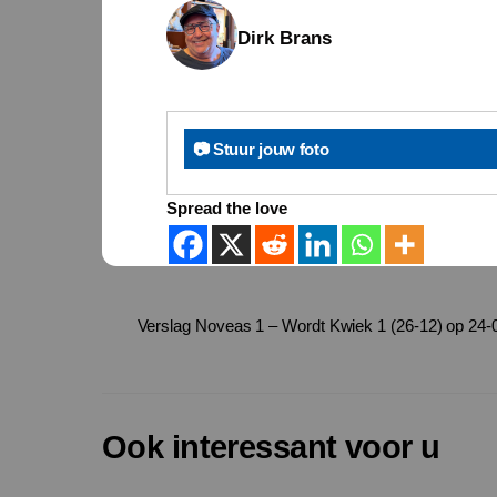
Dirk Brans
📷 Stuur jouw foto
Spread the love
Verslag Noveas 1 – Wordt Kwiek 1 (26-12) op 24-
Ook interessant voor u