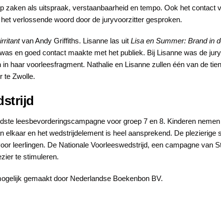
 op zaken als uitspraak, verstaanbaarheid en tempo. Ook het contact 
 het verlossende woord door de juryvoorzitter gesproken.
rritant
van Andy Griffiths. Lisanne las uit
Lisa en Summer: Brand in d
 was en goed contact maakte met het publiek. Bij Lisanne was de jury
 in haar voorleesfragment. Nathalie en Lisanne zullen één van de tien 
 te Zwolle.
strijd
ndste leesbevorderingscampagne voor groep 7 en 8. Kinderen nemen h
van elkaar en het wedstrijdelement is heel aansprekend. De plezierig
voor leerlingen. De Nationale Voorleeswedstrijd, een campagne van 
zier te stimuleren.
mogelijk gemaakt door Nederlandse Boekenbon BV.