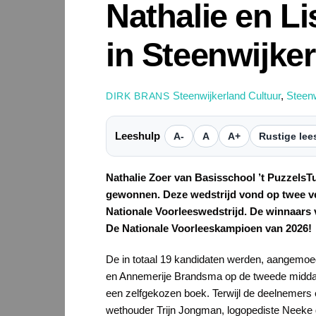
Nathalie en L
in Steenwijker
Steenwijkerland Cultuur
,
Steen
DIRK BRANS
Leeshulp
A-
A
A+
Rustige lee
Nathalie Zoer van Basisschool ’t PuzzelsT
gewonnen. Deze wedstrijd vond op twee ve
Nationale Voorleeswedstrijd. De winnaars 
De Nationale Voorleeskampioen van 2026!
De in totaal 19 kandidaten werden, aangemoe
en Annemerije Brandsma op de tweede middag, 
een zelfgekozen boek. Terwijl de deelnemers e
wethouder Trijn Jongman, logopediste Neeke 