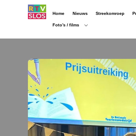
Ga
naar
Home
Nieuws
Streekomroep
P
de
inhoud
Foto’s / films