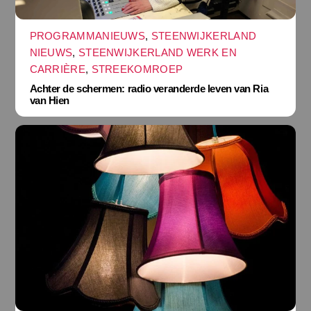
PROGRAMMANIEUWS
,
STEENWIJKERLAND
NIEUWS
,
STEENWIJKERLAND WERK EN
CARRIÈRE
,
STREEKOMROEP
Achter de schermen: radio veranderde leven van Ria
van Hien