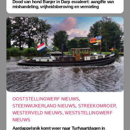
Dood van hond Banjer in Darp escaleert: aangifte van
mishandeling, vrijheidsberoving en vernieling
OOSTSTELLINGWERF NIEUWS
,
STEENWIJKERLAND NIEUWS
,
STREEKOMROEP
,
WESTERVELD NIEUWS
,
WESTSTELLINGWERF
NIEUWS
Aardappelsnik komt weer naar Turfvaartdagen in