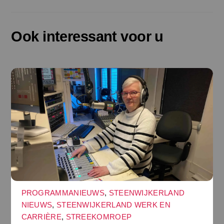
Ook interessant voor u
PROGRAMMANIEUWS
,
STEENWIJKERLAND
NIEUWS
,
STEENWIJKERLAND WERK EN
CARRIÈRE
,
STREEKOMROEP