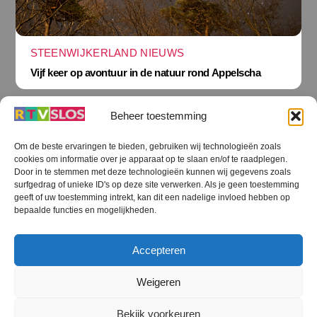
STEENWIJKERLAND NIEUWS
Vijf keer op avontuur in de natuur rond Appelscha
Beheer toestemming
Om de beste ervaringen te bieden, gebruiken wij technologieën zoals
cookies om informatie over je apparaat op te slaan en/of te raadplegen.
Terug
Door in te stemmen met deze technologieën kunnen wij gegevens zoals
naar
boven
surfgedrag of unieke ID's op deze site verwerken. Als je geen toestemming
geeft of uw toestemming intrekt, kan dit een nadelige invloed hebben op
RTV SLOS
bepaalde functies en mogelijkheden.
Colofon
Klachten
Privacy verklaring
Disclaimer
Accepteren
Voorwaarden WiFi
RTV SLOS ANBI
Contact
Cookiebeleid (EU)
Terms and Conditions
Weigeren
©
RTV SLOS
2026
Bekijk voorkeuren
All Rights Reserved.