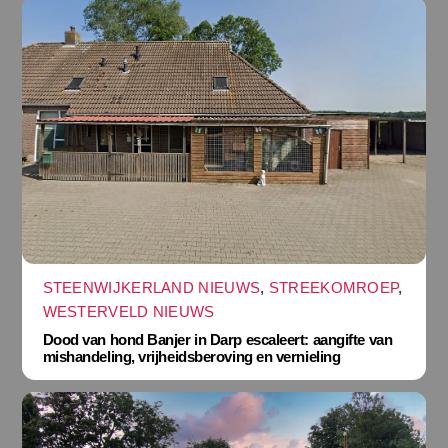
STEENWIJKERLAND NIEUWS
,
STREEKOMROEP
,
WESTERVELD NIEUWS
Dood van hond Banjer in Darp escaleert: aangifte van
mishandeling, vrijheidsberoving en vernieling