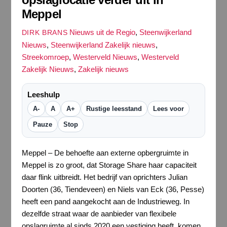
Meppel
Nieuws uit de Regio
,
Steenwijkerland
DIRK BRANS
Nieuws
,
Steenwijkerland Zakelijk nieuws
,
Streekomroep
,
Westerveld Nieuws
,
Westerveld
Zakelijk Nieuws
,
Zakelijk nieuws
Leeshulp
A-
A
A+
Rustige leesstand
Lees voor
Pauze
Stop
Meppel – De behoefte aan externe opbergruimte in
Meppel is zo groot, dat Storage Share haar capaciteit
daar flink uitbreidt. Het bedrijf van oprichters Julian
Doorten (36, Tiendeveen) en Niels van Eck (36, Pesse)
heeft een pand aangekocht aan de Industrieweg. In
dezelfde straat waar de aanbieder van flexibele
opslagruimte al sinds 2020 een vestiging heeft, komen