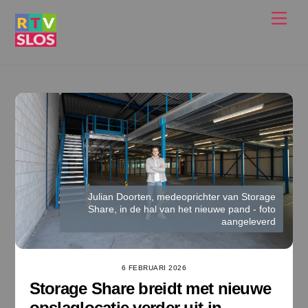
Ga
Men
naar
de
inhoud
Julian Doorten, medeoprichter van Storage
Share, in de hal van het nieuwe pand - foto
aangeleverd
6 FEBRUARI 2026
Storage Share breidt met nieuwe
opslaglocatie verder uit in