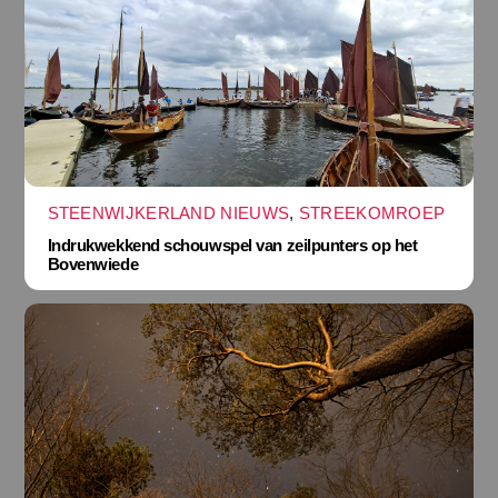
STEENWIJKERLAND NIEUWS
,
STREEKOMROEP
Indrukwekkend schouwspel van zeilpunters op het
Bovenwiede