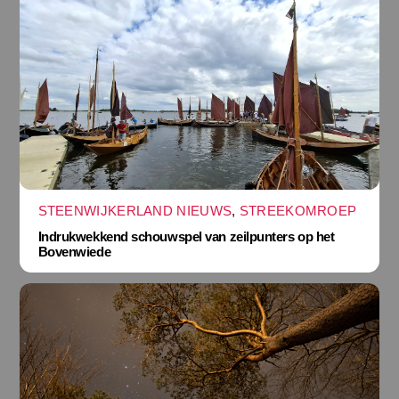
STEENWIJKERLAND NIEUWS
,
STREEKOMROEP
Indrukwekkend schouwspel van zeilpunters op het
Bovenwiede