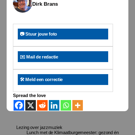
Dirk Brans
📷 Stuur jouw foto
✉️ Mail de redactie
🛠️ Meld een correctie
Spread the love
Lezing over jazzmuziek
Lunch met de Klimaatburgemeester: gezond én