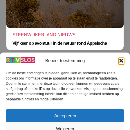
STEENWIJKERLAND NIEUWS
Vijf keer op avontuur in de natuur rond Appelscha
Beheer toestemming
Om de beste ervaringen te bieden, gebruiken wij technologieën zoals
cookies om informatie over je apparaat op te slaan en/of te raadplegen.
Terug
Door in te stemmen met deze technologieën kunnen wij gegevens zoals
naar
boven
surfgedrag of unieke ID's op deze site verwerken. Als je geen toestemming
geeft of uw toestemming intrekt, kan dit een nadelige invloed hebben op
RTV SLOS
bepaalde functies en mogelijkheden.
Colofon
Klachten
Privacy verklaring
Disclaimer
Accepteren
Voorwaarden WiFi
RTV SLOS ANBI
Contact
Cookiebeleid (EU)
Terms and Conditions
Weigeren