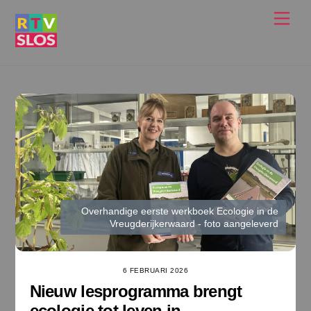
Ga
Men
naar
de
inhoud
Overhandige eerste werkboek Ecologie in de
Vreugderijkerwaard - foto aangeleverd
6 FEBRUARI 2026
Nieuw lesprogramma brengt
ecologie tot leven in