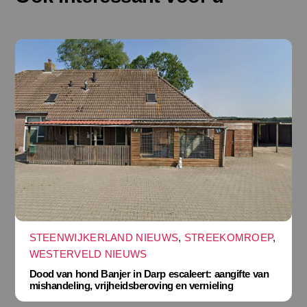
STEENWIJKERLAND NIEUWS
,
STREEKOMROEP
,
WESTERVELD NIEUWS
Dood van hond Banjer in Darp escaleert: aangifte van
mishandeling, vrijheidsberoving en vernieling