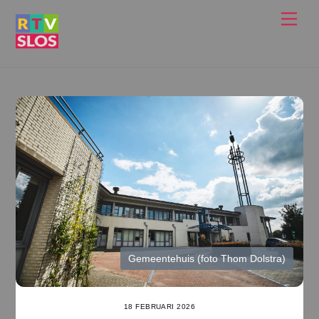
Ga
Men
naar
de
inhoud
Gemeentehuis (foto Thom Dolstra)
18 FEBRUARI 2026