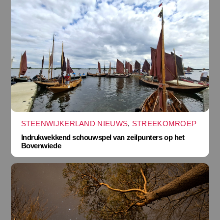
STEENWIJKERLAND NIEUWS
,
STREEKOMROEP
Indrukwekkend schouwspel van zeilpunters op het
Bovenwiede