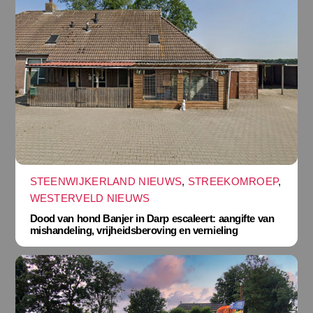
STEENWIJKERLAND NIEUWS
,
STREEKOMROEP
,
WESTERVELD NIEUWS
Dood van hond Banjer in Darp escaleert: aangifte van
mishandeling, vrijheidsberoving en vernieling