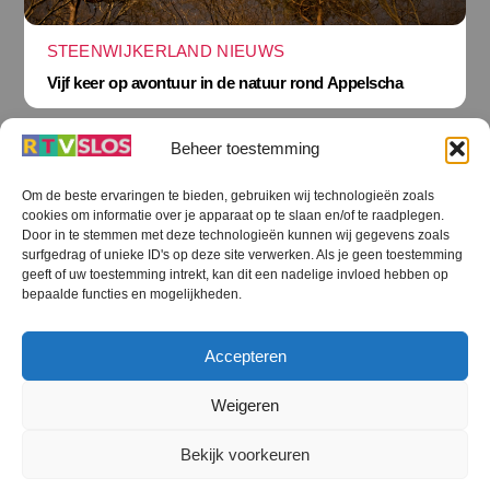
STEENWIJKERLAND NIEUWS
Vijf keer op avontuur in de natuur rond Appelscha
Beheer toestemming
Om de beste ervaringen te bieden, gebruiken wij technologieën zoals
cookies om informatie over je apparaat op te slaan en/of te raadplegen.
Terug
Door in te stemmen met deze technologieën kunnen wij gegevens zoals
naar
boven
surfgedrag of unieke ID's op deze site verwerken. Als je geen toestemming
geeft of uw toestemming intrekt, kan dit een nadelige invloed hebben op
RTV SLOS
bepaalde functies en mogelijkheden.
Colofon
Klachten
Privacy verklaring
Disclaimer
Accepteren
Voorwaarden WiFi
RTV SLOS ANBI
Contact
Cookiebeleid (EU)
Terms and Conditions
Weigeren
©
RTV SLOS
2026
Bekijk voorkeuren
All Rights Reserved.
Designed by Dirk Brans