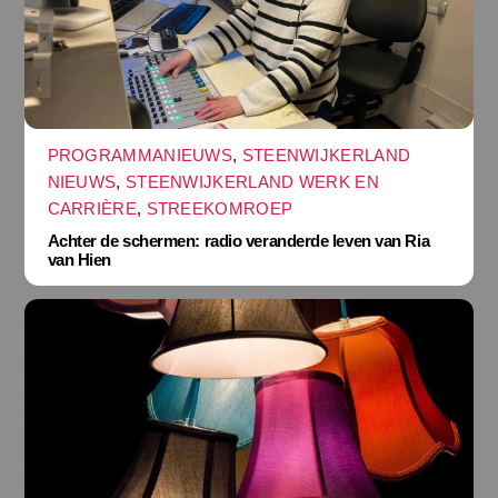
PROGRAMMANIEUWS
,
STEENWIJKERLAND
NIEUWS
,
STEENWIJKERLAND WERK EN
CARRIÈRE
,
STREEKOMROEP
Achter de schermen: radio veranderde leven van Ria
van Hien