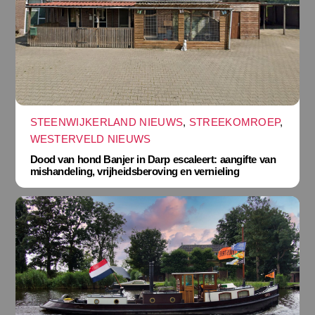
STEENWIJKERLAND NIEUWS
,
STREEKOMROEP
,
WESTERVELD NIEUWS
Dood van hond Banjer in Darp escaleert: aangifte van
mishandeling, vrijheidsberoving en vernieling