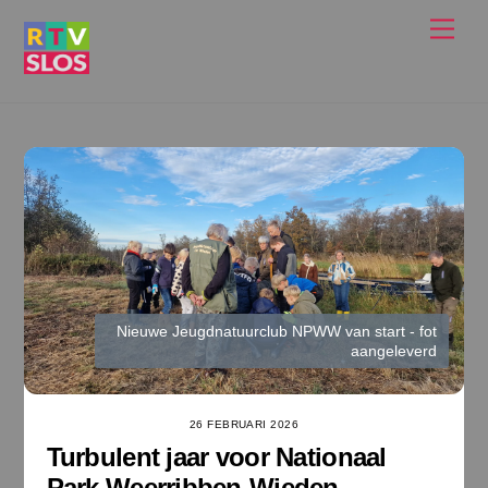
Ga
Men
naar
de
inhoud
Nieuwe Jeugdnatuurclub NPWW van start - fot
aangeleverd
26 FEBRUARI 2026
Turbulent jaar voor Nationaal
Park Weerribben-Wieden.