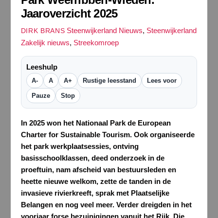
Jaaroverzicht 2025
Steenwijkerland Nieuws
,
Steenwijkerland
DIRK BRANS
Zakelijk nieuws
,
Streekomroep
Leeshulp
A-
A
A+
Rustige leesstand
Lees voor
Pauze
Stop
In 2025 won het Nationaal Park de European
Charter for Sustainable Tourism.
Ook organiseerde
het park werkplaatsessies, ontving
basisschoolklassen, deed onderzoek in de
proeftuin, nam afscheid van bestuursleden en
heette nieuwe welkom, zette de tanden in de
invasieve rivierkreeft, sprak met Plaatselijke
Belangen en nog veel meer. Verder dreigden in het
voorjaar forse bezuinigingen vanuit het Rijk. Die