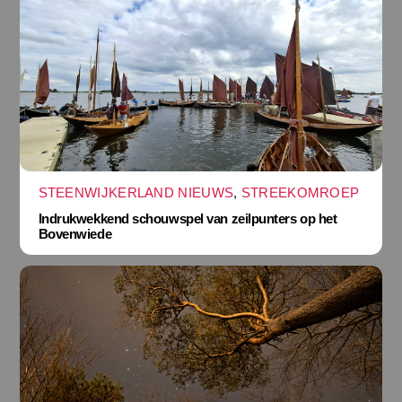
STEENWIJKERLAND NIEUWS
,
STREEKOMROEP
Indrukwekkend schouwspel van zeilpunters op het
Bovenwiede