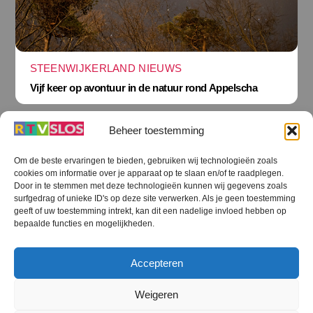
STEENWIJKERLAND NIEUWS
Vijf keer op avontuur in de natuur rond Appelscha
Beheer toestemming
Om de beste ervaringen te bieden, gebruiken wij technologieën zoals
cookies om informatie over je apparaat op te slaan en/of te raadplegen.
Terug
Door in te stemmen met deze technologieën kunnen wij gegevens zoals
naar
boven
surfgedrag of unieke ID's op deze site verwerken. Als je geen toestemming
geeft of uw toestemming intrekt, kan dit een nadelige invloed hebben op
RTV SLOS
bepaalde functies en mogelijkheden.
Colofon
Klachten
Privacy verklaring
Disclaimer
Accepteren
Voorwaarden WiFi
RTV SLOS ANBI
Contact
Cookiebeleid (EU)
Terms and Conditions
Weigeren
©
RTV SLOS
2026