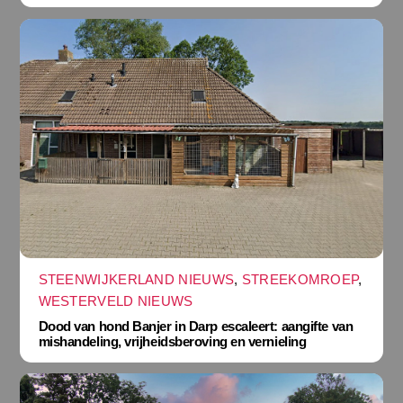
STEENWIJKERLAND NIEUWS
,
STREEKOMROEP
,
WESTERVELD NIEUWS
Dood van hond Banjer in Darp escaleert: aangifte van
mishandeling, vrijheidsberoving en vernieling