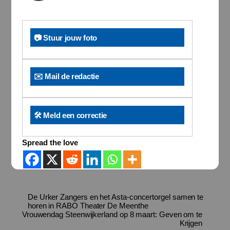
📷 Stuur jouw foto
✉️ Mail de redactie
🛠️ Meld een correctie
Spread the love
De Urker Zangers en het Asta-concertorgel samen te
horen in RABO Theater De Meenthe
Vrouwendag Steenwijkerland op 8 maart: Geven om te
Krijgen