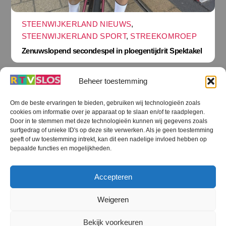
STEENWIJKERLAND NIEUWS
,
STEENWIJKERLAND SPORT
,
STREEKOMROEP
Zenuwslopend secondespel in ploegentijdrit Spektakel
Beheer toestemming
Om de beste ervaringen te bieden, gebruiken wij technologieën zoals
cookies om informatie over je apparaat op te slaan en/of te raadplegen.
Terug
Door in te stemmen met deze technologieën kunnen wij gegevens zoals
naar
boven
surfgedrag of unieke ID's op deze site verwerken. Als je geen toestemming
geeft of uw toestemming intrekt, kan dit een nadelige invloed hebben op
RTV SLOS
bepaalde functies en mogelijkheden.
Colofon
Klachten
Privacy verklaring
Disclaimer
Accepteren
Voorwaarden WiFi
RTV SLOS ANBI
Contact
Cookiebeleid (EU)
Terms and Conditions
Weigeren
©
RTV SLOS
2026
Bekijk voorkeuren
All Rights Reserved.