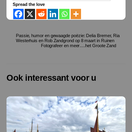
Spread the love
Passie, humor en gewaagde poëzie: Delia Bremer, Ria
Westerhuis en Rob Zandgrond op 8 maart in Ruinen
Fotografeer en meer….het Groote Zand
Ook interessant voor u