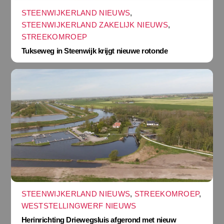
STEENWIJKERLAND NIEUWS
,
STEENWIJKERLAND ZAKELIJK NIEUWS
,
STREEKOMROEP
Tukseweg in Steenwijk krijgt nieuwe rotonde
STEENWIJKERLAND NIEUWS
,
STREEKOMROEP
,
WESTSTELLINGWERF NIEUWS
Herinrichting Driewegsluis afgerond met nieuw