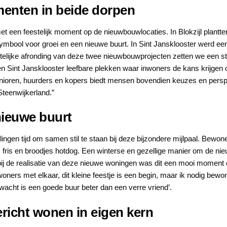
enten in beide dorpen
t een feestelijk moment op de nieuwbouwlocaties. In Blokzijl plantte
mbool voor groei en een nieuwe buurt. In Sint Jansklooster werd een 
elijke afronding van deze twee nieuwbouwprojecten zetten we een st
en Sint Jansklooster leefbare plekken waar inwoners de kans krijgen 
enioren, huurders en kopers biedt mensen bovendien keuzes en pers
teenwijkerland.”
ieuwe buurt
ingen tijd om samen stil te staan bij deze bijzondere mijlpaal. Bewoner
fris en broodjes hotdog. Een winterse en gezellige manier om de n
ij de realisatie van deze nieuwe woningen was dit een mooi moment o
ers met elkaar, dit kleine feestje is een begin, maar ik nodig bewone
rwacht is een goede buur beter dan een verre vriend’.
icht wonen in eigen kern