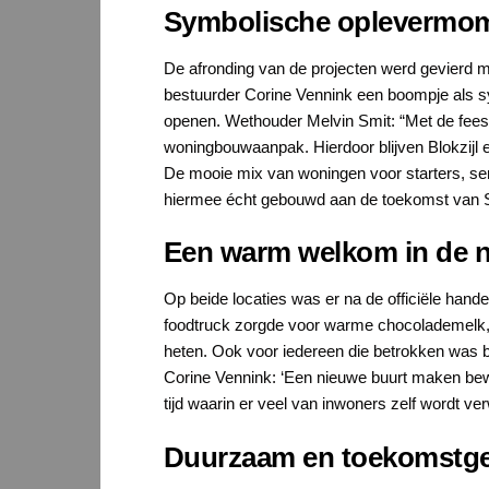
Symbolische oplevermom
De afronding van de projecten werd gevierd me
bestuurder Corine Vennink een boompje als sy
openen. Wethouder Melvin Smit: “Met de feest
woningbouwaanpak. Hierdoor blijven Blokzijl 
De mooie mix van woningen voor starters, s
hiermee écht gebouwd aan de toekomst van S
Een warm welkom in de n
Op beide locaties was er na de officiële handel
foodtruck zorgde voor warme chocolademelk, 
heten. Ook voor iedereen die betrokken was b
Corine Vennink: ‘Een nieuwe buurt maken bewon
tijd waarin er veel van inwoners zelf wordt ve
Duurzaam en toekomstger