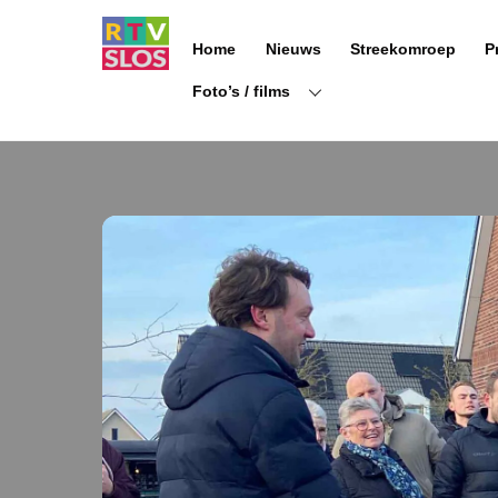
Ga
naar
Home
Nieuws
Streekomroep
P
de
inhoud
Foto’s / films