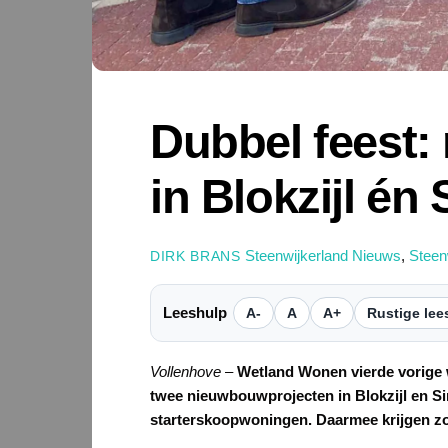
Dubbel feest:
in Blokzijl én
Steenwijkerland Nieuws
,
Steen
DIRK BRANS
Leeshulp
A-
A
A+
Rustige lee
Vollenhove
–
Wetland Wonen vierde vorige 
twee nieuwbouwprojecten in Blokzijl en Si
starterskoopwoningen. Daarmee krijgen zow