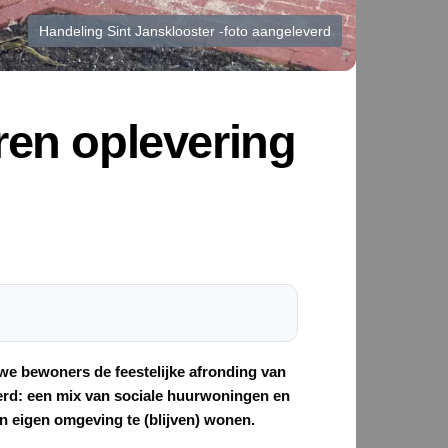
Handeling Sint Jansklooster -foto aangeleverd
ren oplevering
e bewoners de feestelijke afronding van
eerd: een mix van sociale huurwoningen en
n eigen omgeving te (blijven) wonen.