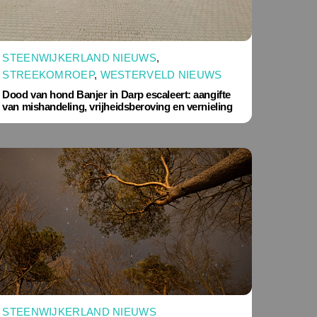
STEENWIJKERLAND NIEUWS
,
STREEKOMROEP
,
WESTERVELD NIEUWS
Dood van hond Banjer in Darp escaleert: aangifte
van mishandeling, vrijheidsberoving en vernieling
STEENWIJKERLAND NIEUWS