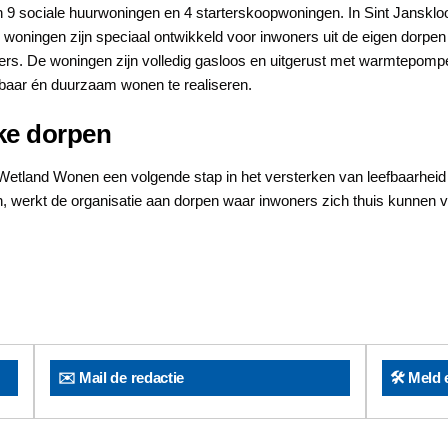
n 9 sociale huurwoningen en 4 starterskoopwoningen. In Sint Jansklo
oningen zijn speciaal ontwikkeld voor inwoners uit de eigen dorpen 
ders. De woningen zijn volledig gasloos en uitgerust met warmtepom
baar én duurzaam wonen te realiseren.
ke dorpen
etland Wonen een volgende stap in het versterken van leefbaarheid in
 werkt de organisatie aan dorpen waar inwoners zich thuis kunnen v
✉️ Mail de redactie
🛠️ Meld 