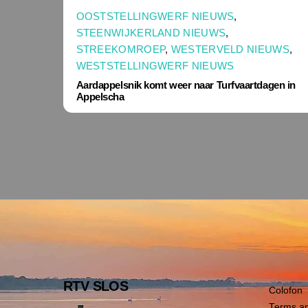
OOSTSTELLINGWERF NIEUWS
,
STEENWIJKERLAND NIEUWS
,
STREEKOMROEP
,
WESTERVELD NIEUWS
,
WESTSTELLINGWERF NIEUWS
Aardappelsnik komt weer naar Turfvaartdagen in
Appelscha
RTV SLOS
Colofon
Terms an