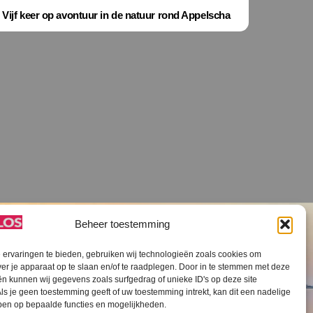
Vijf keer op avontuur in de natuur rond Appelscha
Beheer toestemming
ervaringen te bieden, gebruiken wij technologieën zoals cookies om
ver je apparaat op te slaan en/of te raadplegen. Door in te stemmen met deze
n kunnen wij gegevens zoals surfgedrag of unieke ID's op deze site
ls je geen toestemming geeft of uw toestemming intrekt, kan dit een nadelige
V SLOS ANBI
Contact
Cookiebeleid (EU)
ben op bepaalde functies en mogelijkheden.