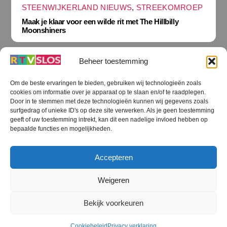
STEENWIJKERLAND NIEUWS
,
STREEKOMROEP
Maak je klaar voor een wilde rit met The Hillbilly
Moonshiners
Beheer toestemming
Om de beste ervaringen te bieden, gebruiken wij technologieën zoals
cookies om informatie over je apparaat op te slaan en/of te raadplegen.
Terug
Door in te stemmen met deze technologieën kunnen wij gegevens zoals
naar
boven
surfgedrag of unieke ID's op deze site verwerken. Als je geen toestemming
geeft of uw toestemming intrekt, kan dit een nadelige invloed hebben op
RTV SLOS
bepaalde functies en mogelijkheden.
Colofon
Klachten
Privacy verklaring
Disclaimer
Accepteren
Voorwaarden WiFi
RTV SLOS ANBI
Contact
Cookiebeleid (EU)
Terms and Conditions
Weigeren
©
RTV SLOS
2026
Bekijk voorkeuren
All Rights Reserved.
Designed by Dirk Brans
Cookiebeleid
Privacy verklaring