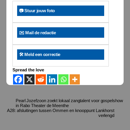
📷 Stuur jouw foto
✉️ Mail de redactie
🛠️ Meld een correctie
Spread the love
Pearl Jozefzoon zoekt lokaal zangtalent voor gospelshow
in Rabo Theater de Meenthe
A28: afsluitingen tussen Ommen en knooppunt Lankhorst
verlengd